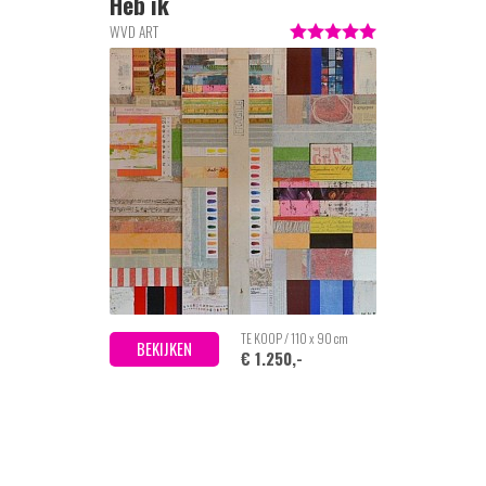
Heb ik
WVD ART
TE KOOP / 110 x 90 cm
BEKIJKEN
€ 1.250,-