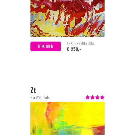
TE KOOP / 90 x 60 cm
BEKIJKEN
€ 250,-
Zt
Ria Wiendels