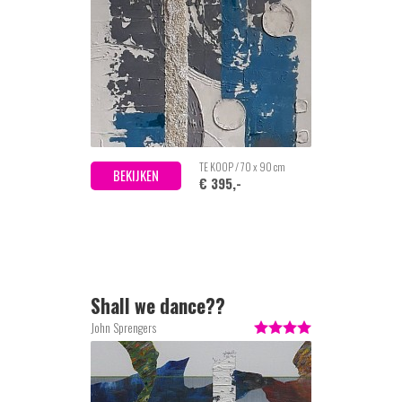
TE KOOP / 70 x 90 cm
BEKIJKEN
€ 395,-
Shall we dance??
John Sprengers