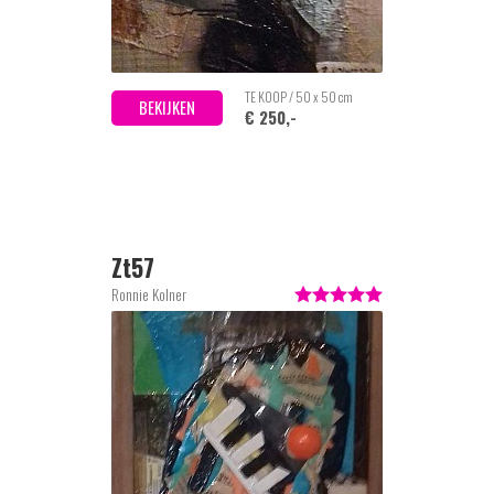
TE KOOP / 50 x 50 cm
BEKIJKEN
€ 250,-
Zt57
Ronnie Kolner