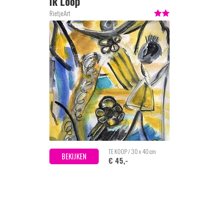
Ik Loop
RietjeArt
TE KOOP / 30 x 40 cm
BEKIJKEN
€ 45,-