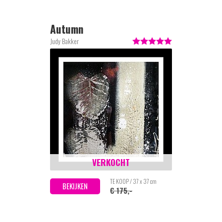
Autumn
Judy Bakker
VERKOCHT
TE KOOP / 37 x 37 cm
BEKIJKEN
€ 175,-