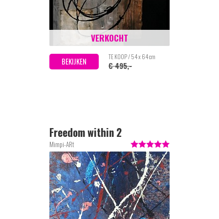
VERKOCHT
TE KOOP / 54 x 64 cm
BEKIJKEN
€ 495,-
Freedom within 2
Mimpi-ARt