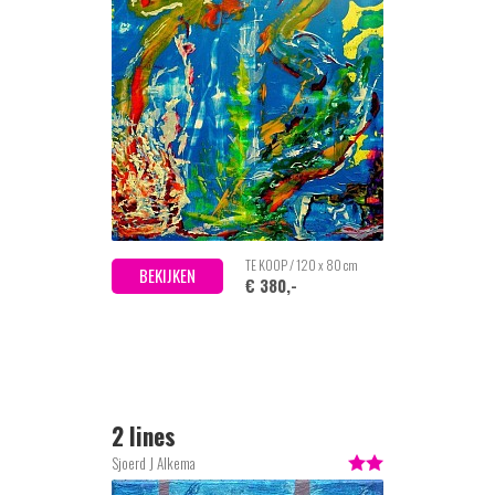
TE KOOP / 120 x 80 cm
BEKIJKEN
€ 380,-
2 lines
Sjoerd J Alkema