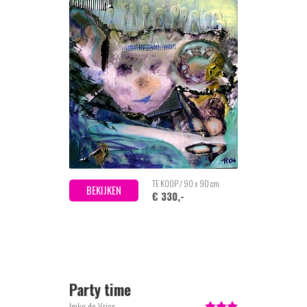
TE KOOP / 90 x 90 cm
BEKIJKEN
€ 330,-
Party time
Imke de Vries