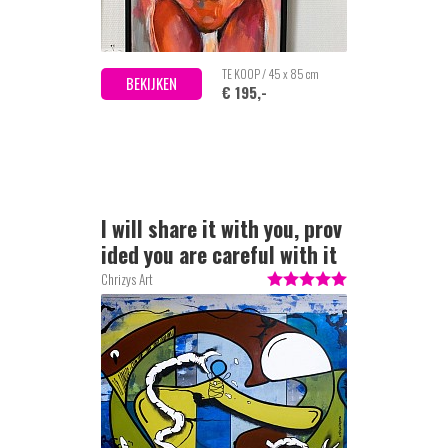
TE KOOP / 45 x 85 cm
BEKIJKEN
€ 195,-
I will share it with you, prov
ided you are careful with it
Chrizys Art