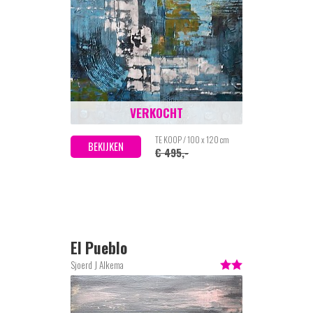
VERKOCHT
TE KOOP / 100 x 120 cm
BEKIJKEN
€ 495,-
El Pueblo
Sjoerd J Alkema