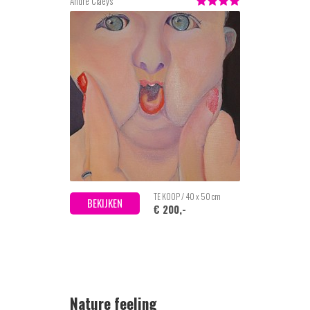
Andre Claeys
TE KOOP / 40 x 50 cm
BEKIJKEN
€ 200,-
Nature feeling