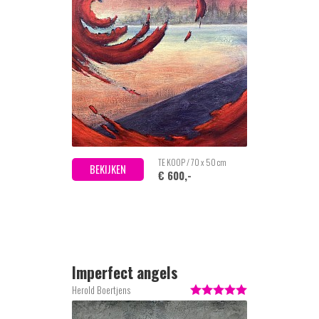
TE KOOP / 70 x 50 cm
BEKIJKEN
€ 600,-
Imperfect angels
Herold Boertjens