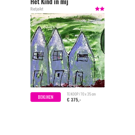
Het Kind in mij
RietjeArt
TE KOOP / 70 x 35 cm
BEKIJKEN
€ 375,-