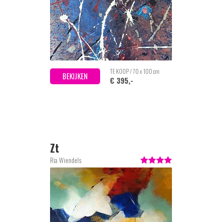
TE KOOP / 70 x 100 cm
BEKIJKEN
€ 395,-
Zt
Ria Wiendels