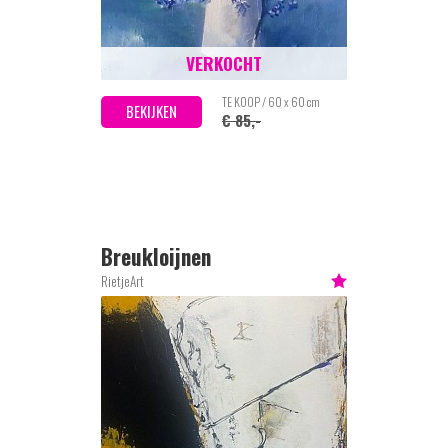
VERKOCHT
TE KOOP / 60 x 60 cm
BEKIJKEN
€ 85,-
Breukloijnen
RietjeArt