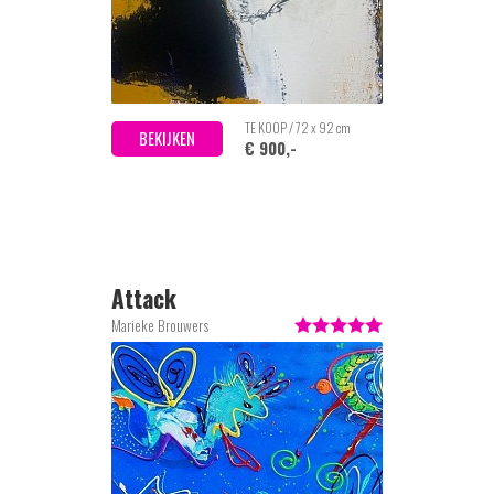
TE KOOP / 72 x 92 cm
BEKIJKEN
€ 900,-
Attack
Marieke Brouwers