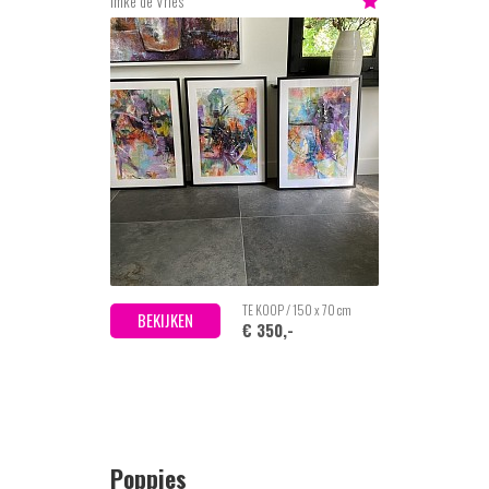
Imke de Vries
TE KOOP / 150 x 70 cm
BEKIJKEN
€ 350,-
Poppies