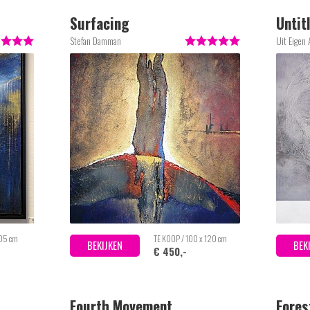
Surfacing
Untit
Stefan Damman
Uit Eigen 
105 cm
TE KOOP / 100 x 120 cm
BEKIJKEN
BEK
€ 450,-
Fourth Movement
Fores