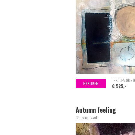
TE KOOP / 90 x 
BEKIJKEN
€ 525,-
Autumn feeling
Gemstones-Art