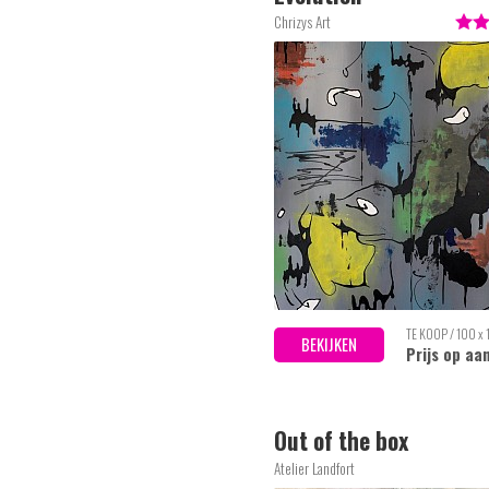
Chrizys Art
TE KOOP / 100 x
BEKIJKEN
Prijs op aa
Out of the box
Atelier Landfort