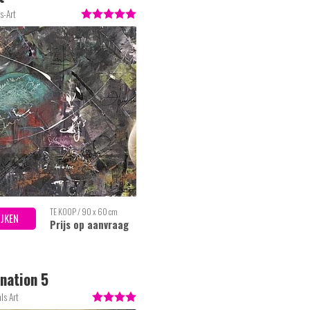
s-Art
TE KOOP / 90 x 60 cm
IJKEN
Prijs op aanvraag
nation 5
ls Art