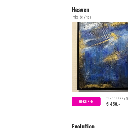
Heaven
Imke de Vries
TE KOOP / 85 x 
BEKIJKEN
€ 450,-
Evolution