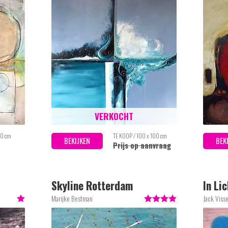
VERKOCHT
90 cm
TE KOOP / 100 x 100 cm
BEKIJKEN
BEK
Prijs op aanvraag
Skyline Rotterdam
In Li
Marijke Bestman
Jack Viss