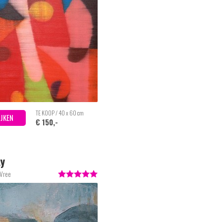
TE KOOP / 40 x 60 cm
IJKEN
€ 150,-
ty
 Vree