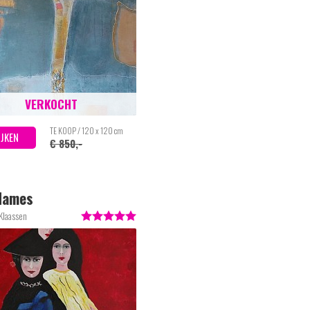
VERKOCHT
TE KOOP / 120 x 120 cm
IJKEN
€ 850,-
dames
Klaassen