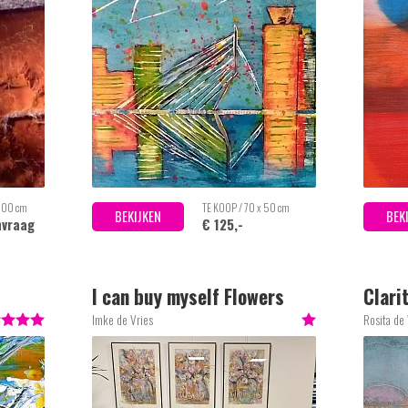
 100 cm
TE KOOP / 70 x 50 cm
BEKIJKEN
BEK
nvraag
€ 125,-
I can buy myself Flowers
Clari
Imke de Vries
Rosita de