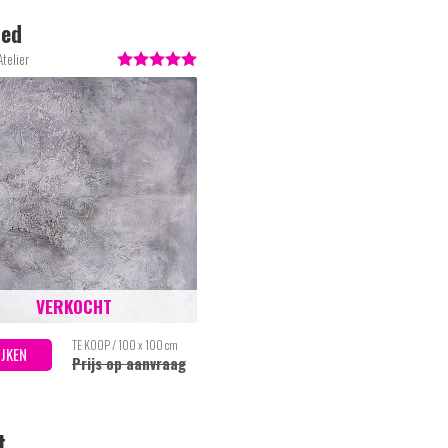
led
Atelier
VERKOCHT
TE KOOP / 100 x 100 cm
IJKEN
Prijs op aanvraag
t