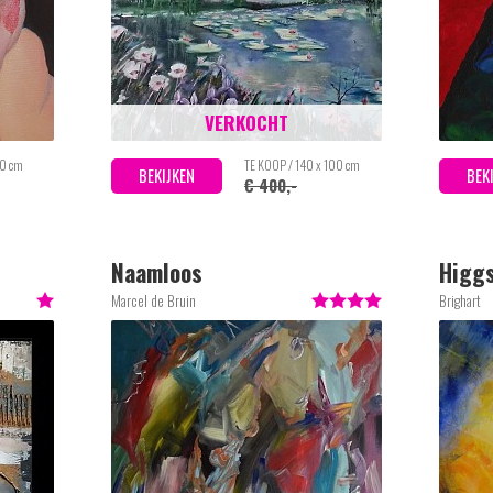
VERKOCHT
50 cm
TE KOOP / 140 x 100 cm
BEKIJKEN
BEK
€ 400,-
Naamloos
Higgs
Marcel de Bruin
Brighart