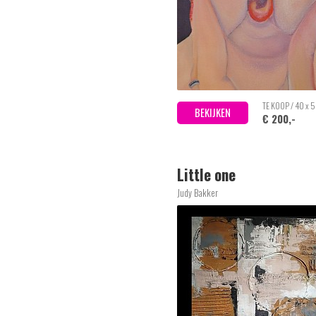
TE KOOP / 40 x 
BEKIJKEN
€ 200,-
Little one
Judy Bakker