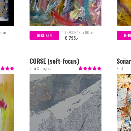
43 cm
TE KOOP / 90 x 90 cm
BEKIJKEN
BEK
€ 795,-
CORSE (soft-focus)
Soñar
John Sprengers
Krist