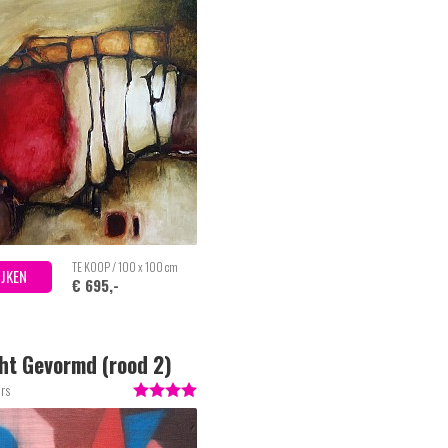
TE KOOP / 100 x 100 cm
IJKEN
€ 695,-
cht Gevormd (rood 2)
ers