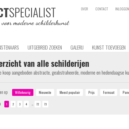
SPECIALIST
CT
OVER
CONTACT
INLOGGEN
e voor moderne schilderkunst
NSTENAARS
UITGEBREID ZOEKEN
GALERIJ
KUNST TOEVOEGEN
erzicht van alle schilderijen
te koop aangeboden abstracte, geabstraheerde, moderne en hedendaagse k
ren op
..
a