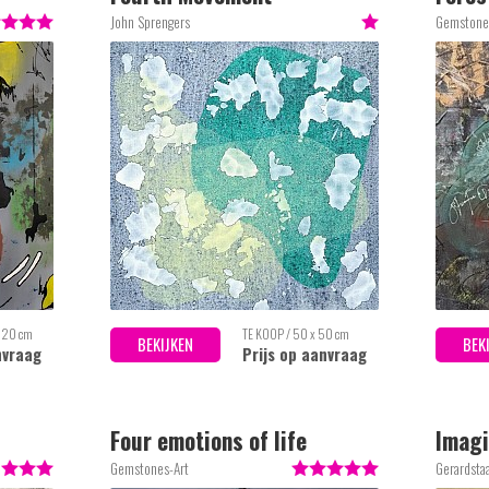
John Sprengers
Gemstone
 120 cm
TE KOOP / 50 x 50 cm
BEKIJKEN
BEK
nvraag
Prijs op aanvraag
Four emotions of life
Imagi
Gemstones-Art
Gerardstaa