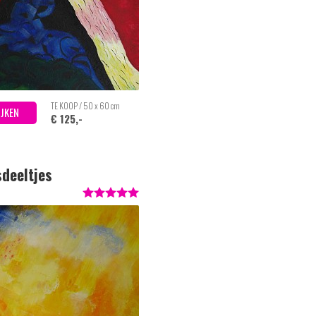
TE KOOP / 50 x 60 cm
IJKEN
€ 125,-
deeltjes