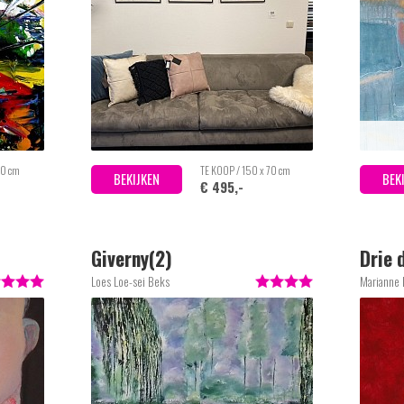
50 cm
TE KOOP / 150 x 70 cm
BEKIJKEN
BEK
€ 495,-
Giverny(2)
Drie 
Loes Loe-sei Beks
Marianne 