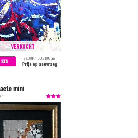
VERKOCHT
TE KOOP / 100 x 100 cm
IJKEN
Prijs op aanvraag
acto mini
er