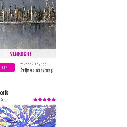
VERKOCHT
TE KOOP / 160 x 100 cm
IJKEN
Prijs op aanvraag
ork
 Kunst