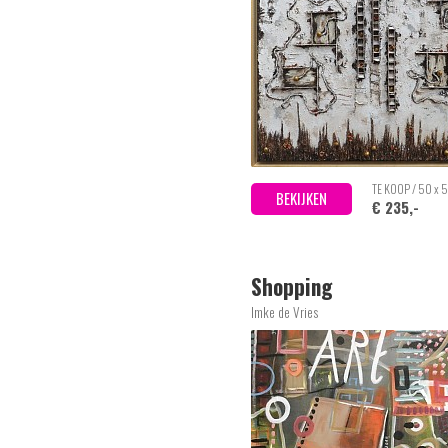
TE KOOP / 50 x 
BEKIJKEN
€ 235,-
Shopping
Imke de Vries