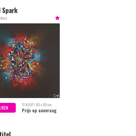
 Spark
eters
TE KOOP / 80 x 80 cm
IJKEN
Prijs op aanvraag
titel