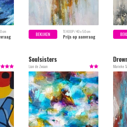
60 cm
TE KOOP / 40 x 50 cm
BEKIJKEN
BEK
nvraag
Prijs op aanvraag
Soulsisters
Drown
Lian de Zwaan
Marieke 