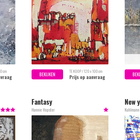
80 cm
TE KOOP / 120 x 100 cm
BEKIJKEN
BEK
nvraag
Prijs op aanvraag
Fantasy
New y
Hannie Hopster
Kuhlmann