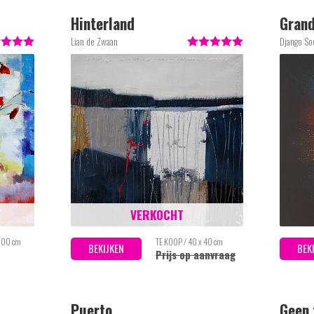
Hinterland
Grand
Lian de Zwaan
Django So
VERKOCHT
 100 cm
TE KOOP / 40 x 40 cm
BEKIJKEN
BEK
Prijs op aanvraag
Puerto
Geen 