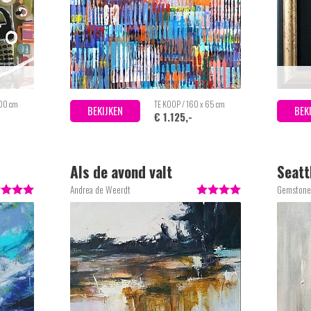
100 cm
TE KOOP / 160 x 65 cm
BEKIJKEN
BEK
€ 1.125,-
Als de avond valt
Seatt
Andrea de Weerdt
Gemstone