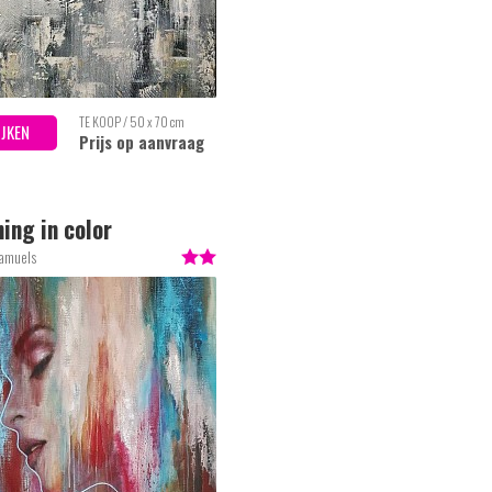
TE KOOP / 50 x 70 cm
IJKEN
Prijs op aanvraag
ing in color
Samuels