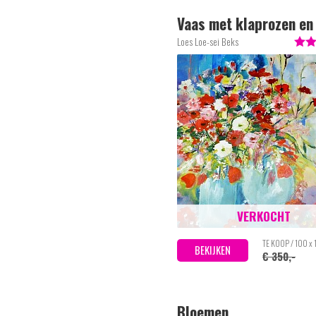
Vaas met klaprozen en
tulpen
Loes Loe-sei Beks
VERKOCHT
TE KOOP / 100 x
BEKIJKEN
€ 350,-
Bloemen