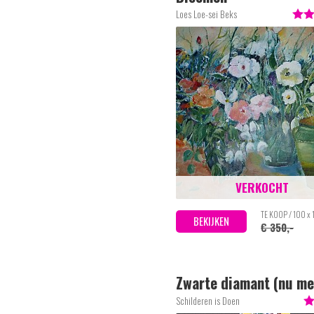
Loes Loe-sei Beks
VERKOCHT
TE KOOP / 100 x
BEKIJKEN
€ 350,-
Zwarte diamant (nu me
korting)
Schilderen is Doen