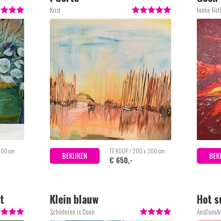
Krist
Ineke Ret
 100 cm
TE KOOP / 200 x 300 cm
BEKIJKEN
BEK
€ 650,-
t
Klein blauw
Hot s
Schilderen is Doen
AnsDuinA