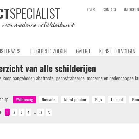
SPECIALIST
CT
OVER
CONTACT
INLOGGEN
e voor moderne schilderkunst
NSTENAARS
UITGEBREID ZOEKEN
GALERIJ
KUNST TOEVOEGEN
erzicht van alle schilderijen
te koop aangeboden abstracte, geabstraheerde, moderne en hedendaagse k
ren op
..
a