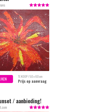
hans
TE KOOP / 50 x 60 cm
IJKEN
Prijs op aanvraag
unset / aanbieding!
rt.com