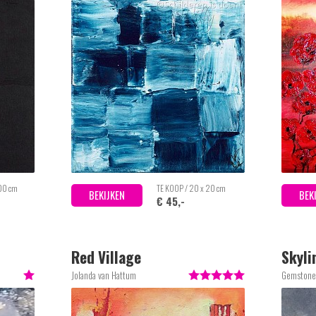
100 cm
TE KOOP / 20 x 20 cm
BEKIJKEN
BEK
€ 45,-
Red Village
Skyli
Jolanda van Hattum
Gemstone