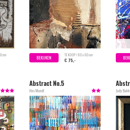
50 cm
TE KOOP / 60 x 60 cm
BEKIJKEN
BEK
€ 75,-
Abstract No.5
Abstr
Hes Mundt
Judy Bakk