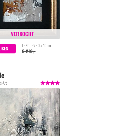
VERKOCHT
TE KOOP / 40 x 40 cm
IJKEN
€ 210,-
le
s-Art