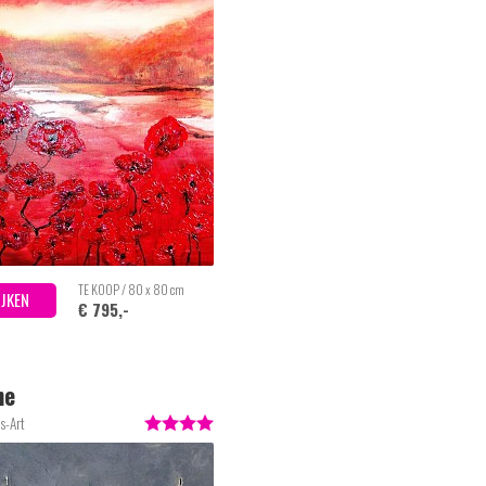
TE KOOP / 80 x 80 cm
IJKEN
€ 795,-
ne
s-Art