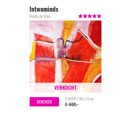
Intwominds
Rosita de Vree
VERKOCHT
TE KOOP / 140 x 70 cm
BEKIJKEN
€ 600,-