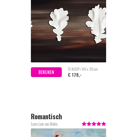
TE KOOP / 80 x 30 cm
BEKIJKEN
€ 178,-
Romantisch
Loes Loe-sei Beks