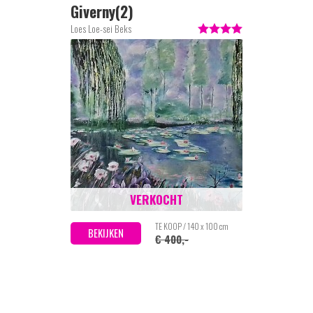
Giverny(2)
Loes Loe-sei Beks
VERKOCHT
TE KOOP / 140 x 100 cm
BEKIJKEN
€ 400,-