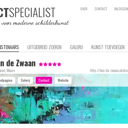
SPECIALIST
CT
OVER
CONTACT
INLOGGEN
e voor moderne schilderkunst
NSTENAARS
UITGEBREID ZOEKEN
GALERIJ
KUNST TOEVOEGEN
an de Zwaan
and, Maarn
http://lian-de-zwaan.abstra