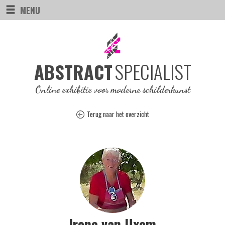
MENU
SPECIALIST
ABSTRACT
Online exhibitie voor moderne schilderkunst
Terug naar het overzicht
Irene van Uxem