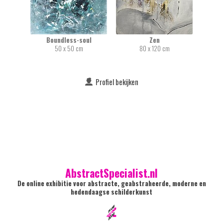
Boundless-soul
Zen
50 x 50 cm
80 x 120 cm
Profiel bekijken
AbstractSpecialist.nl
De online exhibitie voor abstracte, geabstraheerde, moderne en
hedendaagse schilderkunst