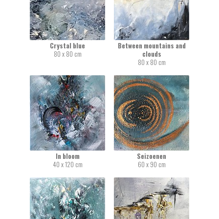
Crystal blue
Between mountains and
80 x 80 cm
clouds
80 x 80 cm
In bloom
Seizoenen
40 x 120 cm
60 x 90 cm