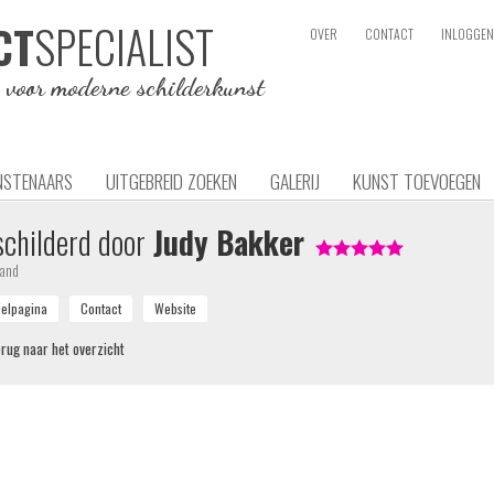
SPECIALIST
CT
OVER
CONTACT
INLOGGEN
e voor moderne schilderkunst
NSTENAARS
UITGEBREID ZOEKEN
GALERIJ
KUNST TOEVOEGEN
childerd door
Judy Bakker
land
rug naar het overzicht