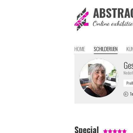
ABSTRA
Online exhibiti
HOME
SCHILDERIJEN
KU
Ges
Neder
Te
Special