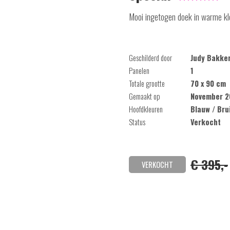
Mooi ingetogen doek in warme kl
Geschilderd door
Judy Bakke
Panelen
1
Totale grootte
70 x 90 cm
Gemaakt op
November 2
Hoofdkleuren
Blauw / Bru
Status
Verkocht
€ 395,-
VERKOCHT