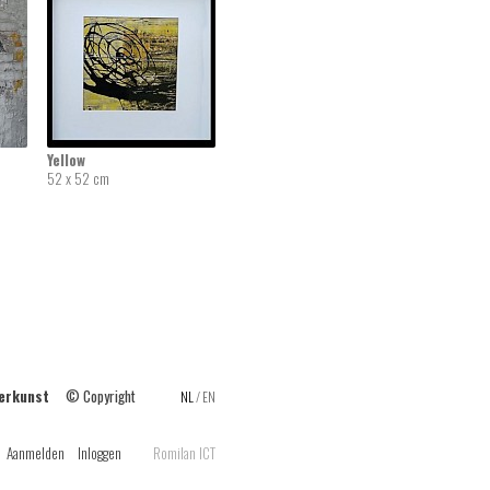
Yellow
52 x 52 cm
ilderkunst
© Copyright
NL
/
EN
Aanmelden
Inloggen
Romilan ICT