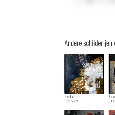
Andere schilderijen 
Herfst
Squ
57 x 72 cm
54 x