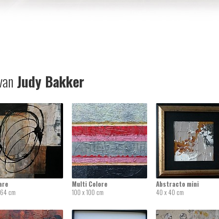
van
Judy Bakker
are
Multi Colore
Abstracto mini
 64 cm
100 x 100 cm
40 x 40 cm