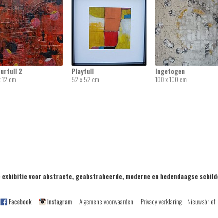
urfull 2
Playfull
Ingetogen
x 12 cm
52 x 52 cm
100 x 100 cm
exhibitie voor abstracte, geabstraheerde, moderne en hedendaagse sch
Facebook
Instagram
Algemene voorwaarden
Privacy verklaring
Nieuwsbrief