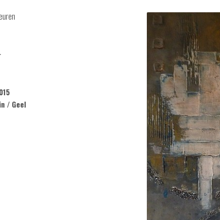
euren
r
015
in / Geel