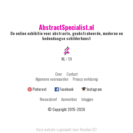
AbstractSpecialist.nl
De online exhibitie voor abstracte, geabstraheerde, moderne en
hedendaagse schilderkunst
NL
/
EN
Over
Contact
Algemene voorwaarden
Privacy verklaring
Pinterest
Facebook
Instagram
Nieuwsbrief
Aanmelden
Inloggen
© Copyright 2015-2026
Deze website is gemaakt door Romilan ICT