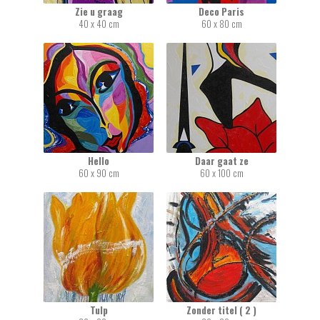
Zie u graag
Deco Paris
40 x 40 cm
60 x 80 cm
Hello
Daar gaat ze
60 x 90 cm
60 x 100 cm
Tulp
Zonder titel ( 2 )