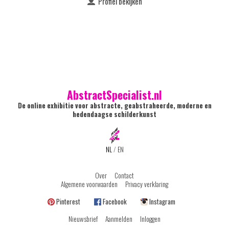
Profiel bekijken
AbstractSpecialist.nl
De online exhibitie voor abstracte, geabstraheerde, moderne en
hedendaagse schilderkunst
NL
/
EN
Over
Contact
Algemene voorwaarden
Privacy verklaring
Pinterest
Facebook
Instagram
Nieuwsbrief
Aanmelden
Inloggen