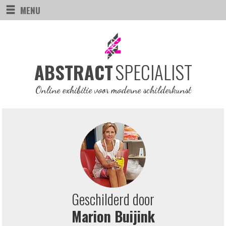
MENU
SPECIALIST
ABSTRACT
Online exhibitie voor moderne schilderkunst
Geschilderd door
Marion Buijink