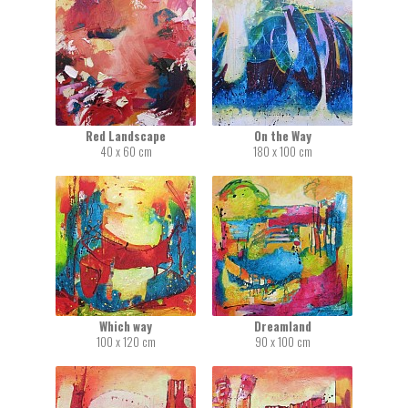
Red Landscape
On the Way
40 x 60 cm
180 x 100 cm
Which way
Dreamland
100 x 120 cm
90 x 100 cm