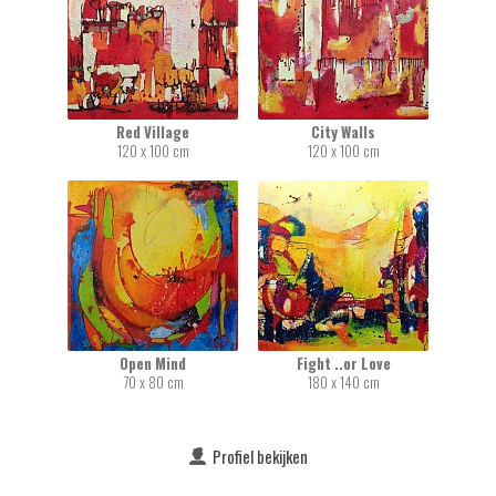
Red Village
City Walls
120 x 100 cm
120 x 100 cm
Open Mind
Fight ..or Love
70 x 80 cm
180 x 140 cm
Profiel bekijken