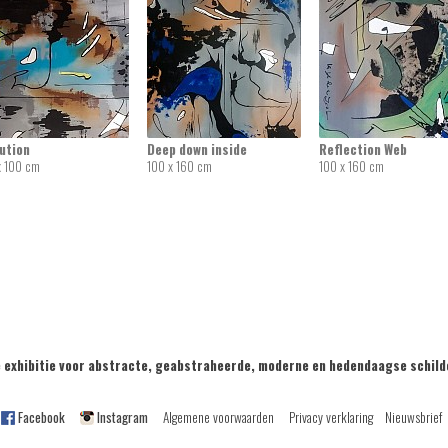
ution
Deep down inside
Reflection Web
x 100 cm
100 x 160 cm
100 x 160 cm
exhibitie voor abstracte, geabstraheerde, moderne en hedendaagse sch
Facebook
Instagram
Algemene voorwaarden
Privacy verklaring
Nieuwsbrief