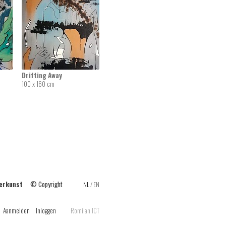
Drifting Away
100 x 160 cm
ilderkunst
© Copyright
NL
/
EN
Aanmelden
Inloggen
Romilan ICT