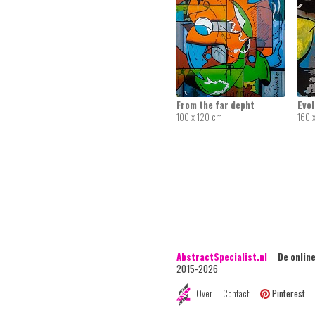
From the far depht
Evol
100 x 120 cm
160 
AbstractSpecialist.nl
De online 
2015-2026
Over
Contact
Pinterest