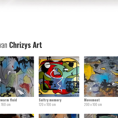
van
Chrizys Art
ewarm fluid
Sultry memory
Movement
x 160 cm
120 x 100 cm
200 x 100 cm