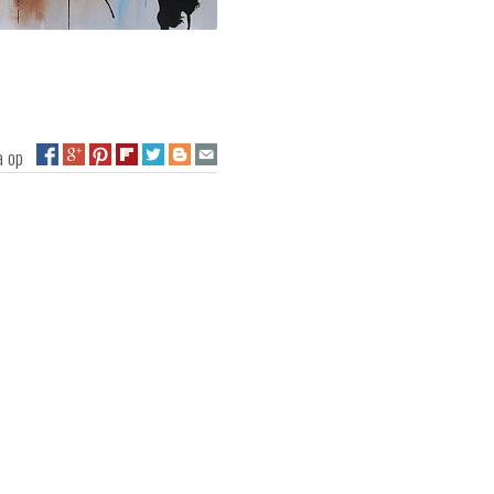
na op