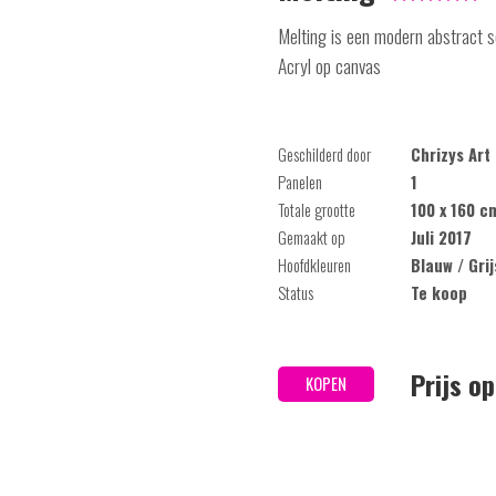
Melting is een modern abstract sc
Acryl op canvas
Geschilderd door
Chrizys Art
Panelen
1
Totale grootte
100 x 160 c
Gemaakt op
Juli 2017
Hoofdkleuren
Blauw / Grij
Status
Te koop
Prijs o
KOPEN