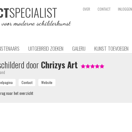
SPECIALIST
CT
OVER
CONTACT
INLOGGEN
e voor moderne schilderkunst
NSTENAARS
UITGEBREID ZOEKEN
GALERIJ
KUNST TOEVOEGEN
childerd door
Chrizys Art
land
rug naar het overzicht