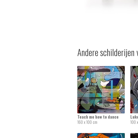
Andere schilderijen 
Teach me how to dance
Luk
160 x 100 cm
100 