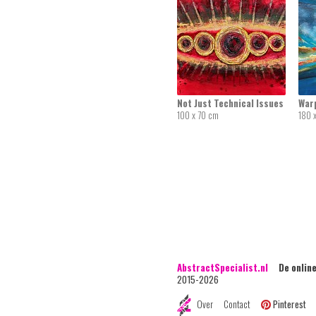
Not Just Technical Issues
War
100 x 70 cm
180 
AbstractSpecialist.nl
De online 
2015-2026
Over
Contact
Pinterest