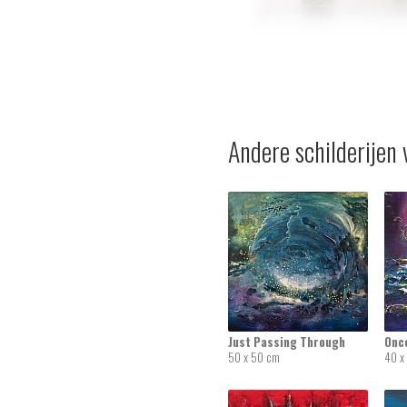
Andere schilderijen 
Just Passing Through
Onc
50 x 50 cm
40 x