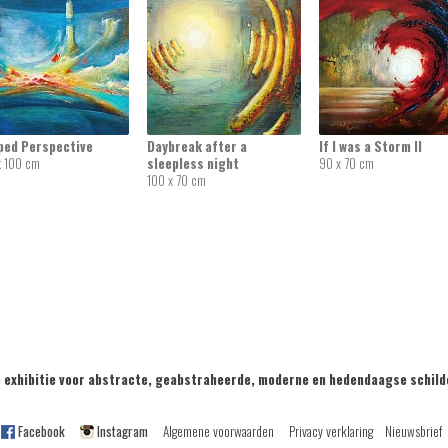
ped Perspective
Daybreak after a
If I was a Storm II
x 100 cm
sleepless night
90 x 70 cm
100 x 70 cm
exhibitie voor abstracte, geabstraheerde, moderne en hedendaagse sch
Facebook
Instagram
Algemene voorwaarden
Privacy verklaring
Nieuwsbrief