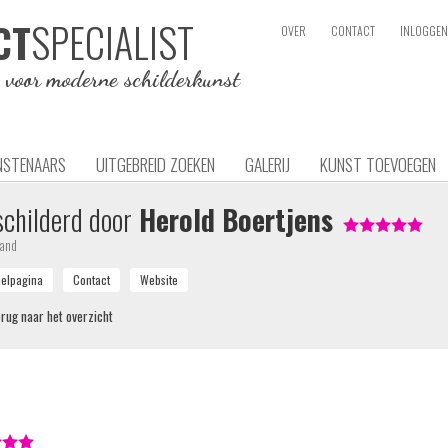
SPECIALIST
CT
OVER
CONTACT
INLOGGEN
e voor moderne schilderkunst
NSTENAARS
UITGEBREID ZOEKEN
GALERIJ
KUNST TOEVOEGEN
childerd door
Herold Boertjens
land
rug naar het overzicht