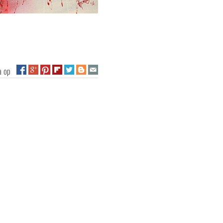
na op