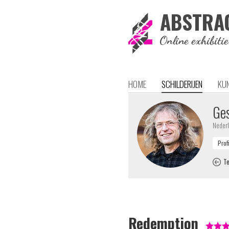
ABSTRA
Online exhibiti
HOME
SCHILDERIJEN
KU
Ges
Neder
Te
Redemption