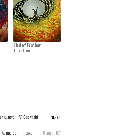
Bird of Feather
40 x 40 cm
ilderkunst
© Copyright
NL
/
EN
Aanmelden
Inloggen
Romilan ICT