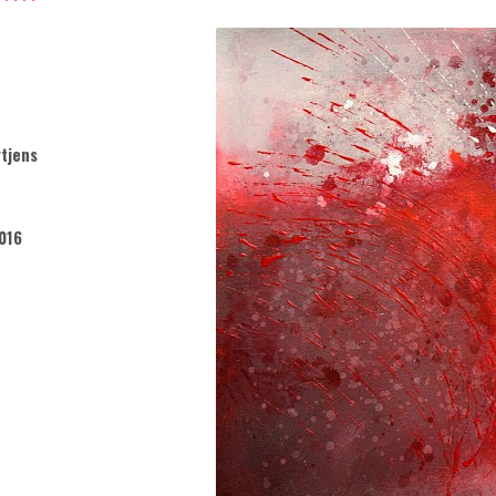
tjens
016