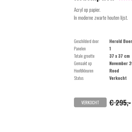
Acryl op papier.
In moderne zwarte houten lijst.
Geschilderd door
Herold Boer
Panelen
1
Totale grootte
37 x 37 cm
Gemaakt op
November 2
Hoofdkleuren
Rood
Status
Verkocht
€ 295,-
VERKOCHT