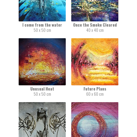
I come from the water
Once the Smoke Cleared
50 x 50 cm
40 x 40 cm
Unusual Heat
Future Plans
50 x 50 cm
60 x 60 cm