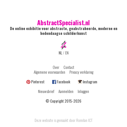
AbstractSpecialist.nl
De online exhibitie voor abstracte, geabstraheerde, moderne en
hedendaagse schilderkunst
NL
/
EN
Over
Contact
Algemene voorwaarden
Privacy verklaring
Pinterest
Facebook
Instagram
Nieuwsbrief
Aanmelden
Inloggen
© Copyright 2015-2026
Deze website is gemaakt door Romilan ICT