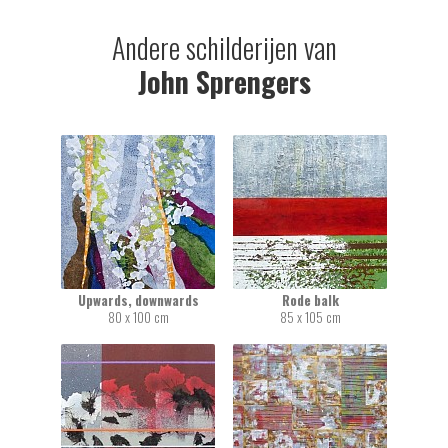
Andere schilderijen van
John Sprengers
Upwards, downwards
Rode balk
80 x 100 cm
85 x 105 cm