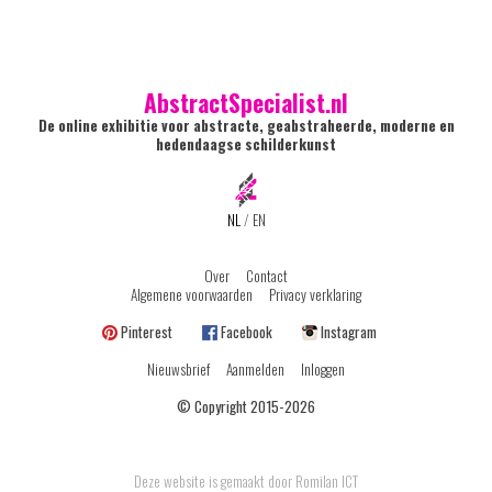
AbstractSpecialist.nl
De online exhibitie voor abstracte, geabstraheerde, moderne en
hedendaagse schilderkunst
NL
/
EN
Over
Contact
Algemene voorwaarden
Privacy verklaring
Pinterest
Facebook
Instagram
Nieuwsbrief
Aanmelden
Inloggen
© Copyright 2015-2026
Deze website is gemaakt door Romilan ICT