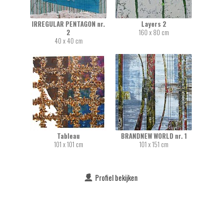
IRREGULAR PENTAGON nr.
Layers 2
2
160 x 80 cm
40 x 40 cm
Tableau
BRANDNEW WORLD nr. 1
101 x 101 cm
101 x 151 cm
Profiel bekijken