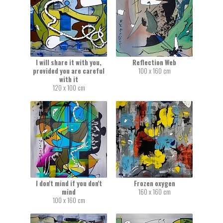
I will share it with you,
Reflection Web
provided you are careful
100 x 160 cm
with it
120 x 100 cm
I don't mind if you don't
Frozen oxygen
mind
160 x 160 cm
100 x 160 cm