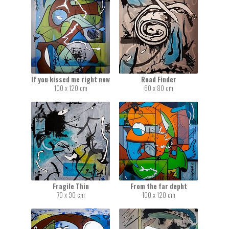
If you kissed me right now
Road Finder
100 x 120 cm
60 x 80 cm
Fragile Thin
From the far depht
70 x 90 cm
100 x 120 cm