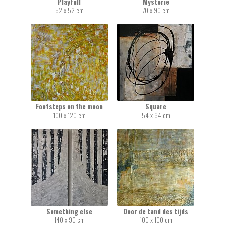
Playfull
Mysterie
52 x 52 cm
70 x 90 cm
Footsteps on the moon
Square
100 x 120 cm
54 x 64 cm
Something else
Door de tand des tijds
140 x 90 cm
100 x 100 cm