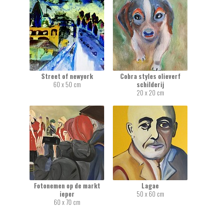
Street of newyork
Cobra styles olieverf
60 x 50 cm
schilderij
20 x 20 cm
Fotonemen op de markt
Lagae
ieper
50 x 60 cm
60 x 70 cm