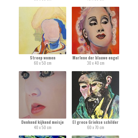
Streep women
Marlene der blauwe engel
60 x 50 cm
30 x 40 cm
Denkend kijkend meisje
El greco Griekse schilder
40 x 50 cm
60 x 70 cm