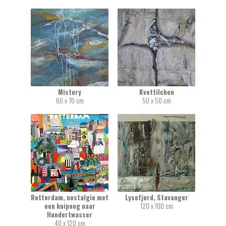
Mistery
Kvettilchen
60 x 70 cm
50 x 50 cm
Rotterdam, nostalgie met
Lysefjord, Stavanger
een knipoog naar
120 x 100 cm
Hundertwasser
40 x 120 cm