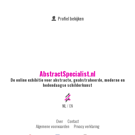
Profiel bekijken
AbstractSpecialist.nl
De online exhibitie voor abstracte, geabstraheerde, moderne en
hedendaagse schilderkunst
NL
/
EN
Over
Contact
Algemene voorwaarden
Privacy verklaring