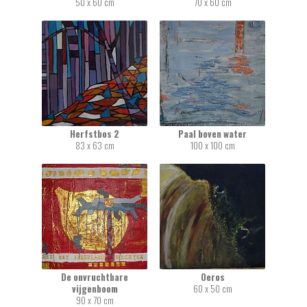
50 x 60 cm
70 x 60 cm
Herfstbos 2
Paal boven water
83 x 63 cm
100 x 100 cm
De onvruchtbare
Oeros
vijgenboom
60 x 50 cm
90 x 70 cm