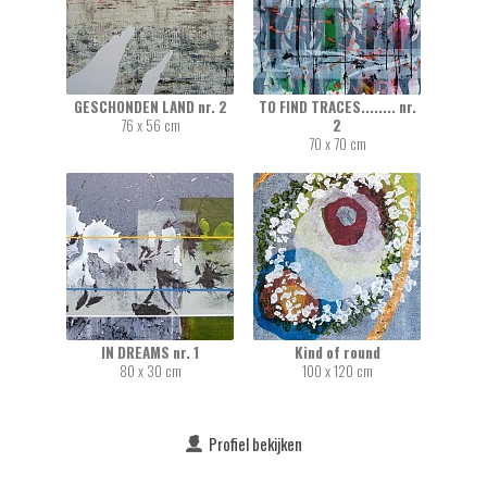
GESCHONDEN LAND nr. 2
TO FIND TRACES........ nr.
76 x 56 cm
2
70 x 70 cm
IN DREAMS nr. 1
Kind of round
80 x 30 cm
100 x 120 cm
Profiel bekijken