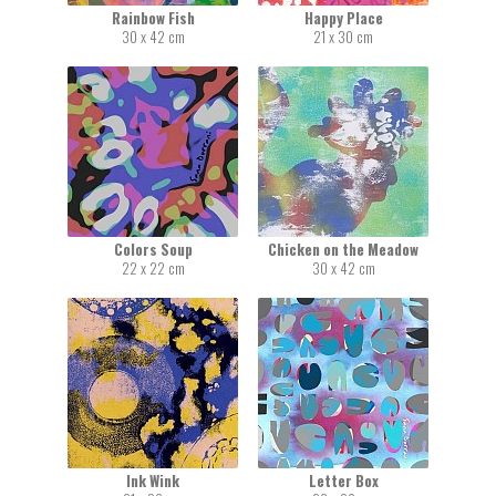
Rainbow Fish
Happy Place
30 x 42 cm
21 x 30 cm
Colors Soup
Chicken on the Meadow
22 x 22 cm
30 x 42 cm
Ink Wink
Letter Box