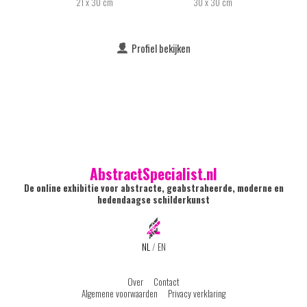
21 x 30 cm
30 x 30 cm
Profiel bekijken
AbstractSpecialist.nl
De online exhibitie voor abstracte, geabstraheerde, moderne en
hedendaagse schilderkunst
NL
/
EN
Over
Contact
Algemene voorwaarden
Privacy verklaring