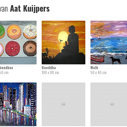
van
Aat Kuijpers
kendbox
Boeddha
Walk
 50 cm
100 x 80 cm
50 x 40 cm