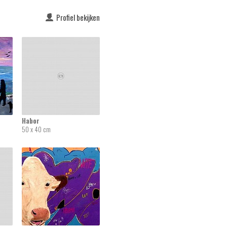
Profiel bekijken
Habor
50 x 40 cm