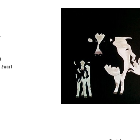
s
5
/ Zwart