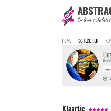
ABSTRA
Online exhibiti
HOME
SCHILDERIJEN
KU
Ges
Neder
Te
Klaartje