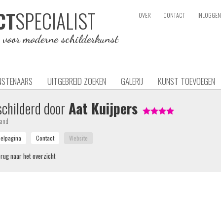
SPECIALIST
CT
OVER
CONTACT
INLOGGEN
e voor moderne schilderkunst
NSTENAARS
UITGEBREID ZOEKEN
GALERIJ
KUNST TOEVOEGEN
childerd door
Aat Kuijpers
land
rug naar het overzicht