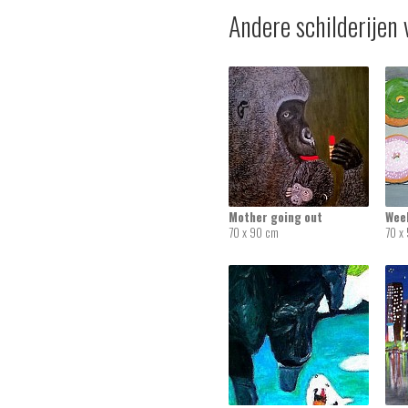
Andere schilderijen 
Mother going out
Wee
70 x 90 cm
70 x