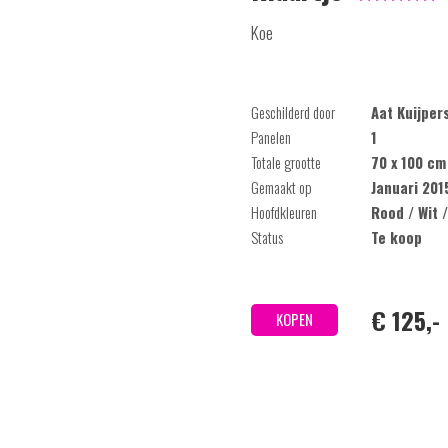
Koe
Geschilderd door
Aat Kuijper
Panelen
1
Totale grootte
70 x 100 cm
Gemaakt op
Januari 201
Hoofdkleuren
Rood / Wit 
Status
Te koop
€ 125,-
KOPEN