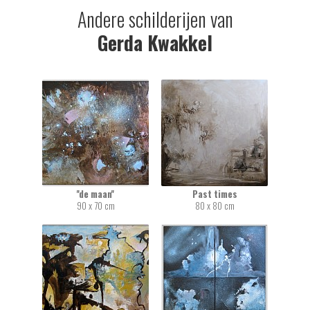
Andere schilderijen van
Gerda Kwakkel
''de maan''
Past times
90 x 70 cm
80 x 80 cm