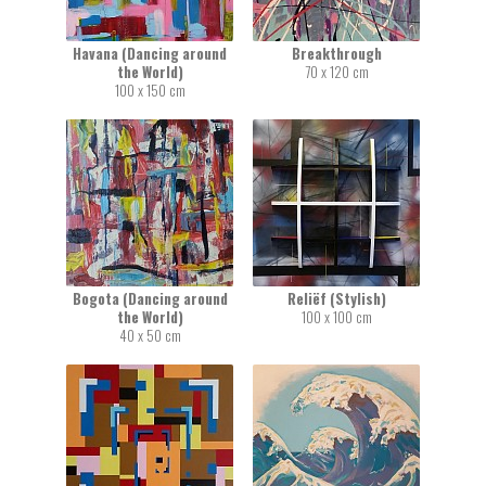
Havana (Dancing around
Breakthrough
the World)
70 x 120 cm
100 x 150 cm
Bogota (Dancing around
Reliëf (Stylish)
the World)
100 x 100 cm
40 x 50 cm