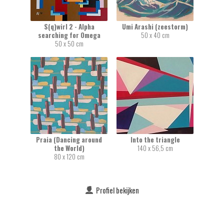
S(q)wirl 2 - Alpha
Umi Arashi (zeestorm)
searching for Omega
50 x 40 cm
50 x 50 cm
Praia (Dancing around
Into the triangle
the World)
140 x 56,5 cm
80 x 120 cm
Profiel bekijken