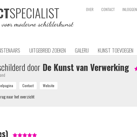
SPECIALIST
CT
OVER
CONTACT
INLOGGEN
e voor moderne schilderkunst
NSTENAARS
UITGEBREID ZOEKEN
GALERIJ
KUNST TOEVOEGEN
childerd door
De Kunst van Verwerking
land
rug naar het overzicht
es)