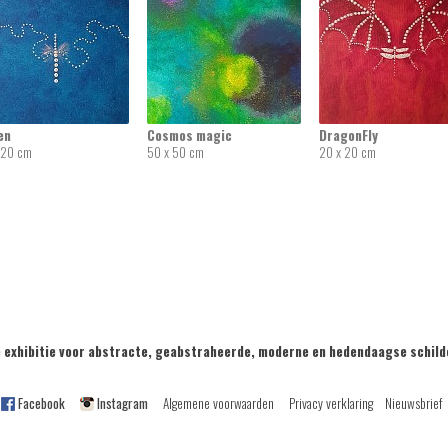
en
Cosmos magic
DragonFly
 20 cm
50 x 50 cm
20 x 20 cm
exhibitie voor abstracte, geabstraheerde, moderne en hedendaagse sch
Facebook
Instagram
Algemene voorwaarden
Privacy verklaring
Nieuwsbrief