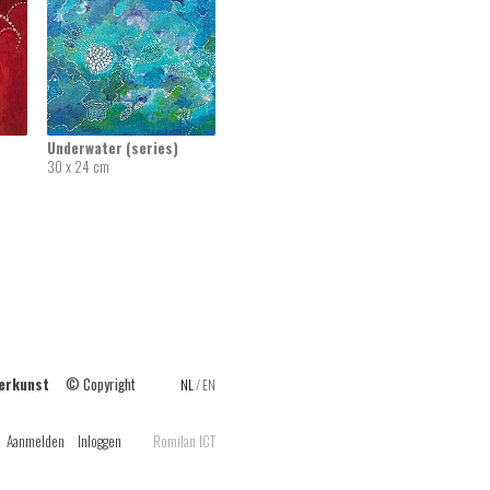
Underwater (series)
30 x 24 cm
ilderkunst
© Copyright
NL
/
EN
Aanmelden
Inloggen
Romilan ICT