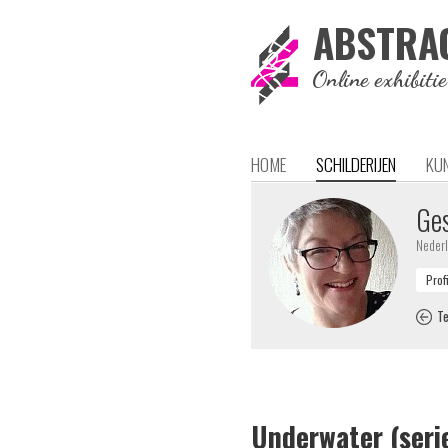
ABSTRA
Online exhibiti
HOME
SCHILDERIJEN
KU
Ges
Neder
Te
Underwater (seri