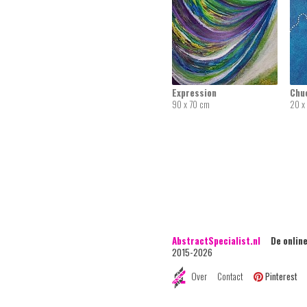
Expression
Chu
90 x 70 cm
20 x
AbstractSpecialist.nl
De online 
2015-2026
Over
Contact
Pinterest