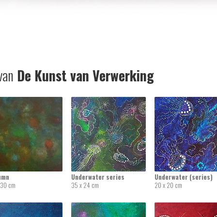
van
De Kunst van Verwerking
umn
Underwater series
Underwater (series)
 30 cm
35 x 24 cm
20 x 20 cm