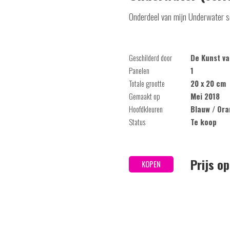
Onderdeel van mijn Underwater se
Geschilderd door
De Kunst va
Panelen
1
Totale grootte
20 x 20 cm
Gemaakt op
Mei 2018
Hoofdkleuren
Blauw / Ora
Status
Te koop
Prijs o
KOPEN