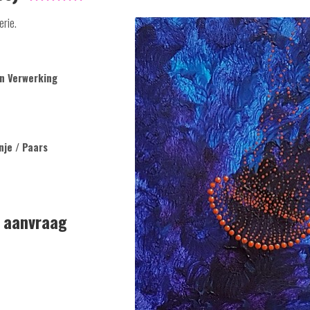
rie.
n Verwerking
nje / Paars
p aanvraag