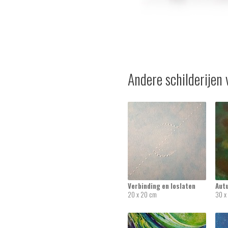
Andere schilderijen 
Verbinding en loslaten
Aut
20 x 20 cm
30 x