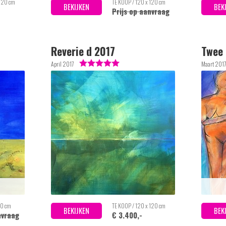
 120 cm
TE KOOP / 120 x 120 cm
BEKIJKEN
BEK
Prijs op aanvraag
Reverie d 2017
Twee 
April 2017
Maart 201
80 cm
TE KOOP / 120 x 120 cm
BEKIJKEN
BEK
nvraag
€ 3.400,-