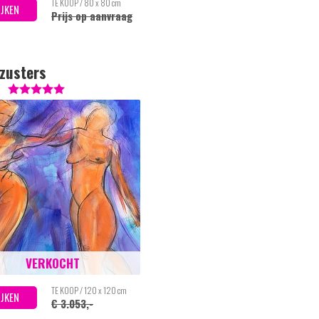
TE KOOP / 80 x 80 cm
IJKEN
Prijs op aanvraag
zusters
7
VERKOCHT
TE KOOP / 120 x 120 cm
IJKEN
€ 3.053,-