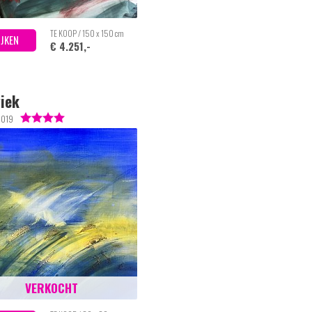
TE KOOP / 150 x 150 cm
IJKEN
€ 4.251,-
iek
2019
VERKOCHT