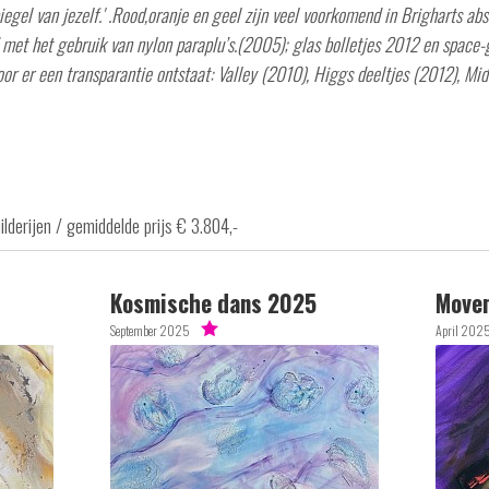
iegel van jezelf.' .Rood,oranje en geel zijn veel voorkomend in Brigharts abst
 met het gebruik van nylon paraplu’s.(2005); glas bolletjes 2012 en spac
oor er een transparantie ontstaat: Valley (2010), Higgs deeltjes (2012), Mi
ilderijen / gemiddelde prijs € 3.804,-
Kosmische dans 2025
Move
September 2025
April 202