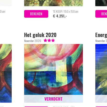
80 cm
TE KOOP / 150 x 150 cm
BEKIJKEN
BEK
€ 4.251,-
Het geluk 2020
Energ
November 2020
November 
VERKOCHT