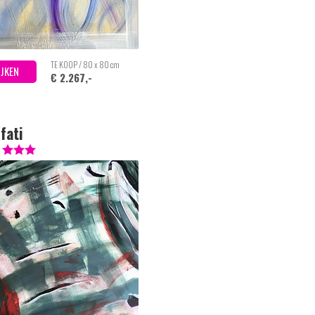
TE KOOP / 80 x 80 cm
IJKEN
€ 2.267,-
fati