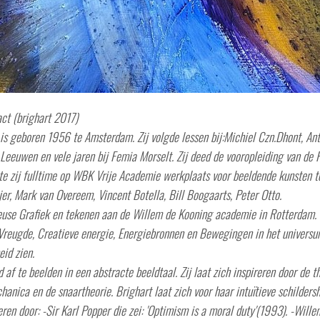
act (brighart 2017)
 is geboren 1956 te Amsterdam. Zij volgde lessen bij:Michiel Czn.Dhont, An
Leeuwen en vele jaren bij Femia Morselt. Zij deed de vooropleiding van de
 zij fulltime op WBK Vrije Academie werkplaats voor beeldende kunsten t
er, Mark van Overeem, Vincent Botella, Bill Boogaarts, Peter Otto.
use Grafiek en tekenen aan de Willem de Kooning academie in Rotterdam. I
eugde, Creatieve energie, Energiebronnen en Bewegingen in het universum 
id zien.
d af te beelden in een abstracte beeldtaal. Zij laat zich inspireren door de t
anica en de snaartheorie. Brighart laat zich voor haar intuïtieve schilders
ren door: -Sir Karl Popper die zei: 'Optimism is a moral duty'(1993). -Will