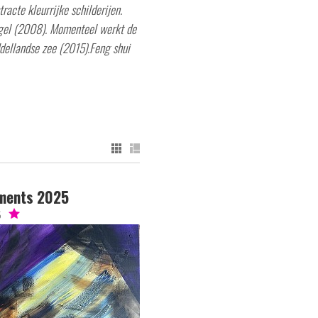
racte kleurrijke schilderijen.
e-gel (2008). Momenteel werkt de
ddellandse zee (2015).Feng shui
ments 2025
5