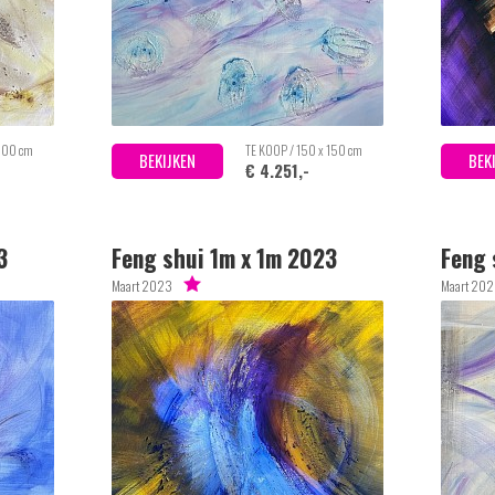
 100 cm
TE KOOP / 150 x 150 cm
BEKIJKEN
BEK
€ 4.251,-
3
Feng shui 1m x 1m 2023
Feng 
Maart 2023
Maart 20