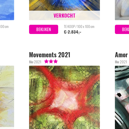
VERKOCHT
 100 cm
TE KOOP / 100 x 100 cm
BEKIJKEN
BEK
€ 2.834,-
Movements 2021
Amor 
Mei 2021
Mei 2021