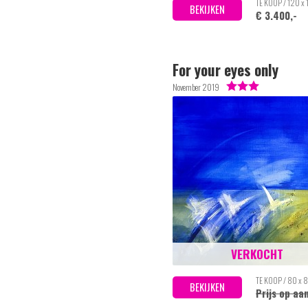
TE KOOP / 120 x
BEKIJKEN
€ 3.400,-
For your eyes only
November 2019
VERKOCHT
TE KOOP / 80 x 
BEKIJKEN
Prijs op aa