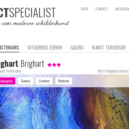
SPECIALIST
CT
OVER
CONTACT
INLOGGEN
e voor moderne schilderkunst
NSTENAARS
UITGEBREID ZOEKEN
GALERIJ
KUNST TOEVOEGEN
ighart
Brighart
and, Rotterdam
http://brighart.abstrac