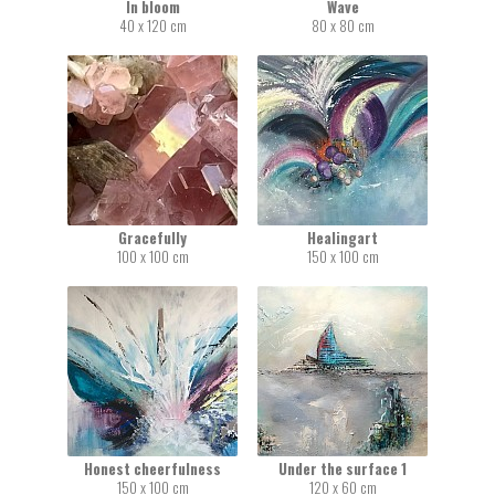
In bloom
Wave
40 x 120 cm
80 x 80 cm
Gracefully
Healingart
100 x 100 cm
150 x 100 cm
Honest cheerfulness
Under the surface 1
150 x 100 cm
120 x 60 cm