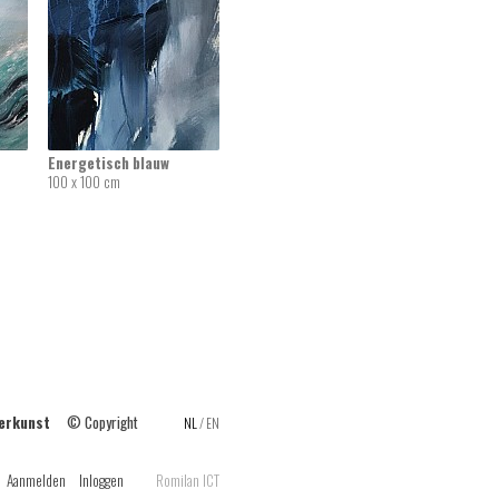
Energetisch blauw
100 x 100 cm
ilderkunst
© Copyright
NL
/
EN
Aanmelden
Inloggen
Romilan ICT