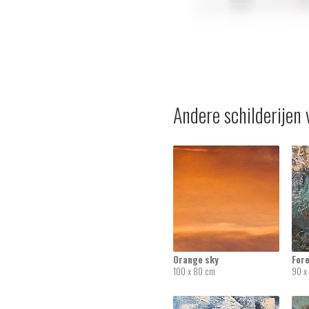
Andere schilderijen 
Orange sky
For
100 x 80 cm
90 x