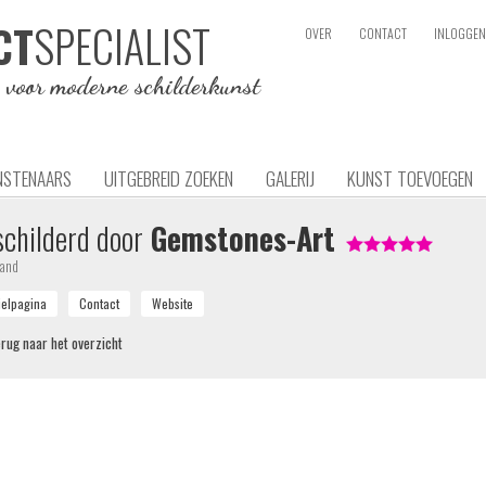
SPECIALIST
CT
OVER
CONTACT
INLOGGEN
e voor moderne schilderkunst
NSTENAARS
UITGEBREID ZOEKEN
GALERIJ
KUNST TOEVOEGEN
childerd door
Gemstones-Art
land
rug naar het overzicht