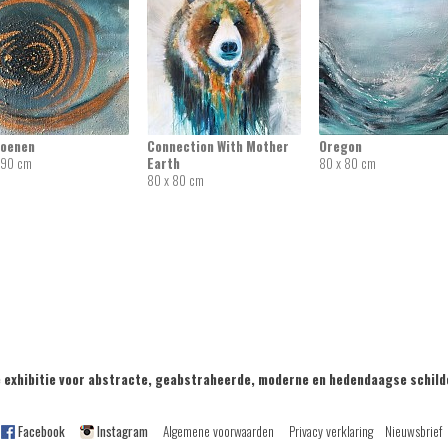
zoenen
Connection With Mother
Oregon
 90 cm
Earth
80 x 80 cm
80 x 80 cm
exhibitie voor abstracte, geabstraheerde, moderne en hedendaagse sch
Facebook
Instagram
Algemene voorwaarden
Privacy verklaring
Nieuwsbrief