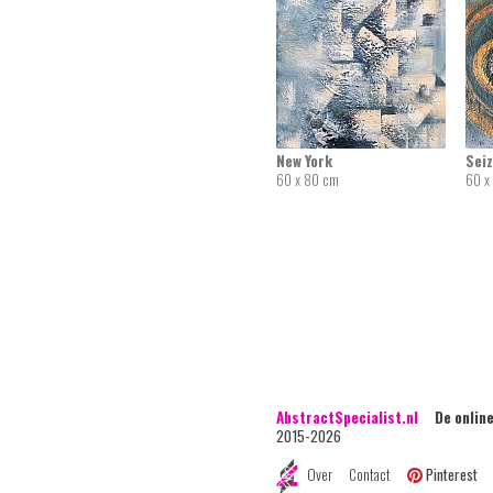
New York
Sei
60 x 80 cm
60 x
AbstractSpecialist.nl
De online 
2015-2026
Over
Contact
Pinterest