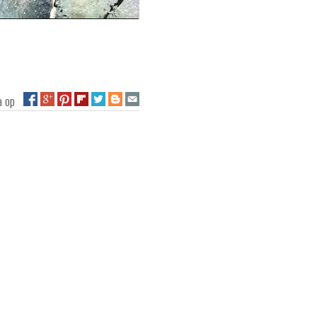
na op