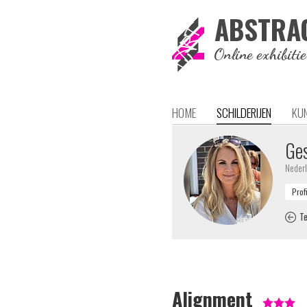
ABSTRA
Online exhibiti
HOME
SCHILDERIJEN
KU
Ges
Neder
Te
Alignment