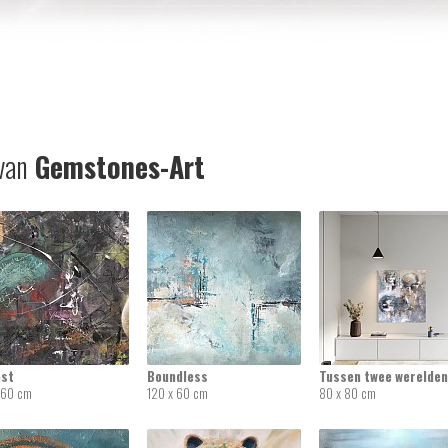
van
Gemstones-Art
est
Boundless
Tussen twee werelden
 60 cm
120 x 60 cm
80 x 80 cm