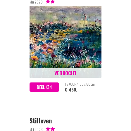
Mei 2023
VERKOCHT
TE KOOP / 180 x 80 cm
BEKIJKEN
€ 450,-
Stilleven
Mei 2023