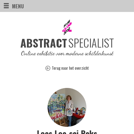
MENU
SPECIALIST
ABSTRACT
Online exhibitie voor moderne schilderkunst
Terug naar het overzicht
Loes Loe-sei Beks