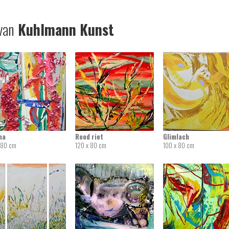
van
Kuhlmann Kunst
na
Rood riet
Glimlach
 80 cm
120 x 80 cm
100 x 80 cm