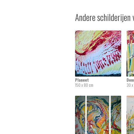
Andere schilderijen 
Planeet
Don
150 x 80 cm
30 x