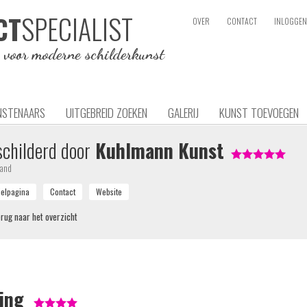
SPECIALIST
CT
OVER
CONTACT
INLOGGEN
e voor moderne schilderkunst
NSTENAARS
UITGEBREID ZOEKEN
GALERIJ
KUNST TOEVOEGEN
childerd door
Kuhlmann Kunst
land
rug naar het overzicht
ing