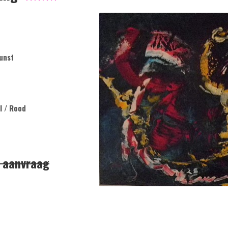
unst
l / Rood
p aanvraag