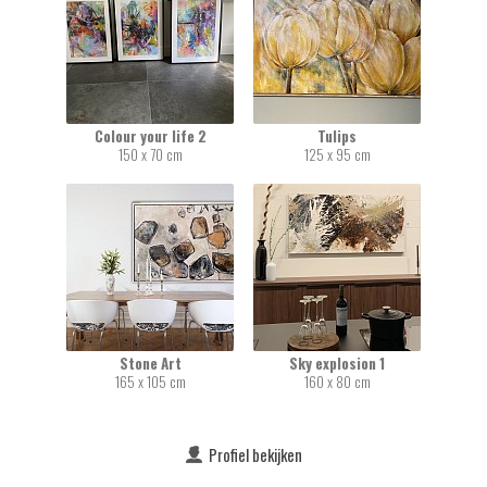
Colour your life 2
Tulips
150 x 70 cm
125 x 95 cm
Stone Art
Sky explosion 1
165 x 105 cm
160 x 80 cm
Profiel bekijken