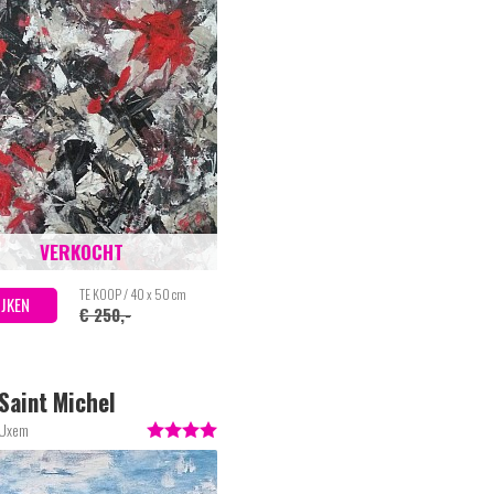
VERKOCHT
TE KOOP / 40 x 50 cm
IJKEN
€ 250,-
Saint Michel
 Uxem