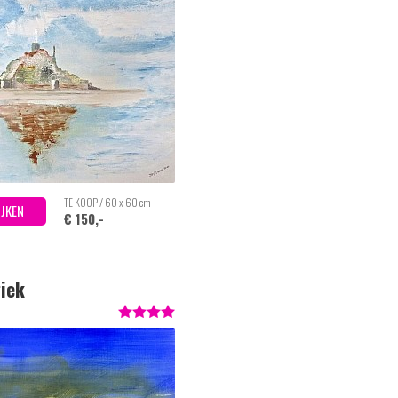
TE KOOP / 60 x 60 cm
IJKEN
€ 150,-
iek