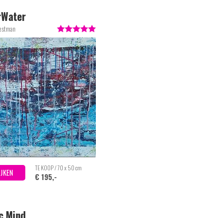
rWater
estman
TE KOOP / 70 x 50 cm
IJKEN
€ 195,-
ic Mind