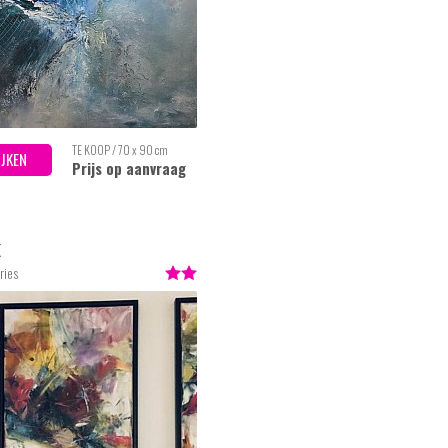
TE KOOP / 70 x 90 cm
IJKEN
Prijs op aanvraag
k
ries