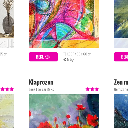
105 cm
TE KOOP / 50 x 60 cm
BEKIJKEN
BEK
€ 55,-
Klaprozen
Zen 
Loes Loe-sei Beks
Gemstone