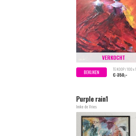
VERKOCHT
TE KOOP / 100 x
BEKIJKEN
€ 350,-
Purple rain1
Imke de Vries