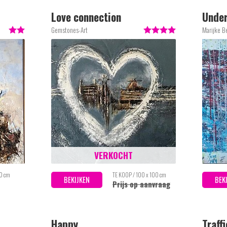
Love connection
Unde
Gemstones-Art
Marijke B
VERKOCHT
70 cm
TE KOOP / 100 x 100 cm
BEKIJKEN
BEK
Prijs op aanvraag
Happy
Traff