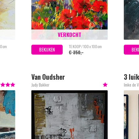
VERKOCHT
80 cm
TE KOOP / 100 x 100 cm
BEKIJKEN
BEK
€ 350,-
Van Oudsher
3 lui
Judy Bakker
Imke de V