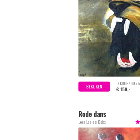
TE KOOP / 60 x 
BEKIJKEN
€ 150,-
Rode dans
Loes Loe-sei Beks