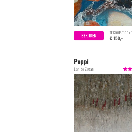
TE KOOP / 100 x
BEKIJKEN
€ 150,-
Poppi
Lian de Zwaan