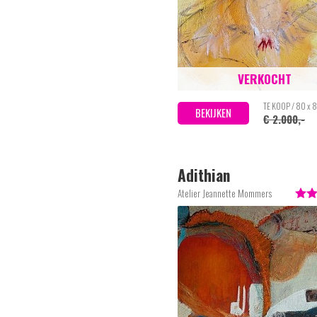
VERKOCHT
TE KOOP / 80 x 
BEKIJKEN
€ 2.000,-
Adithian
Atelier Jeannette Mommers