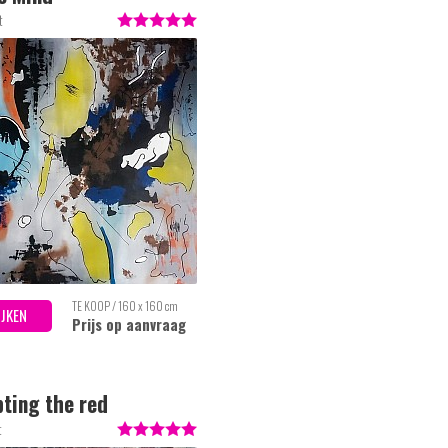
t
TE KOOP / 160 x 160 cm
IJKEN
Prijs op aanvraag
ting the red
ptance)
t