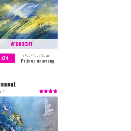
VERKOCHT
TE KOOP / 80 x 80 cm
IJKEN
Prijs op aanvraag
moment
s-Art