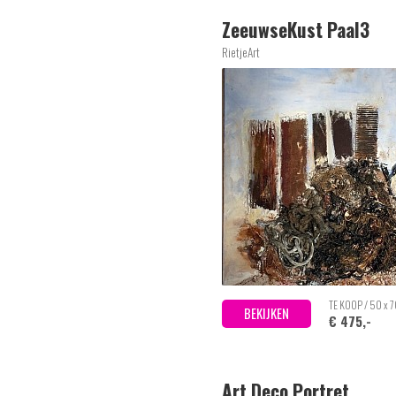
ZeeuwseKust Paal3
RietjeArt
TE KOOP / 50 x 
BEKIJKEN
€ 475,-
Art Deco Portret