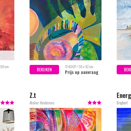
 100 cm
TE KOOP / 30 x 42 cm
BEKIJKEN
BEK
Prijs op aanvraag
Z.t
Energ
Atelier Heideroos
Brighart