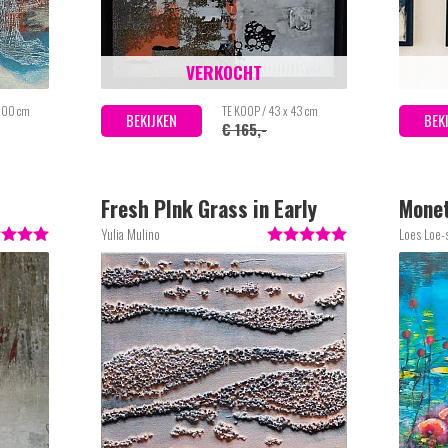
VERKOCHT
 100 cm
TE KOOP / 43 x 43 cm
BEKIJKEN
BEK
€ 165,-
Fresh PInk Grass in Early
Monet
Morning
Yulia Mulino
Loes Loe-