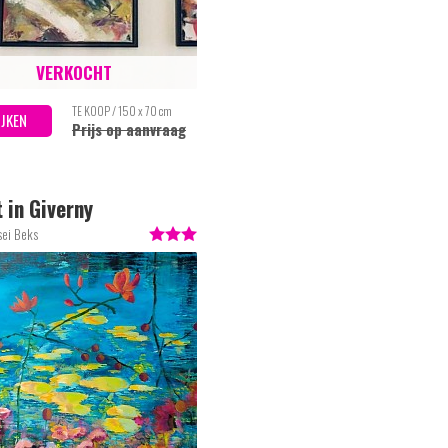
VERKOCHT
TE KOOP / 150 x 70 cm
IJKEN
Prijs op aanvraag
 in Giverny
sei Beks