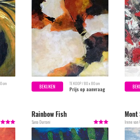
50 cm
TE KOOP / 80 x 80 cm
BEKIJKEN
BEK
Prijs op aanvraag
Rainbow Fish
Mont 
Sana Durrani
Irene van