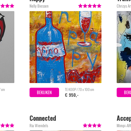
Nelly Biessen
Chrizys Ar
7 cm
TE KOOP / 70 x 100 cm
BEKIJKEN
BEK
€ 950,-
Connected
Accep
(Acce
Ria Wiendels
Mimpi-AR