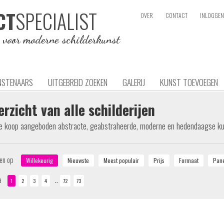
SPECIALIST
CT
OVER
CONTACT
INLOGGEN
e voor moderne schilderkunst
NSTENAARS
UITGEBREID ZOEKEN
GALERIJ
KUNST TOEVOEGEN
erzicht van alle schilderijen
te koop aangeboden abstracte, geabstraheerde, moderne en hedendaagse k
ren op
..
a