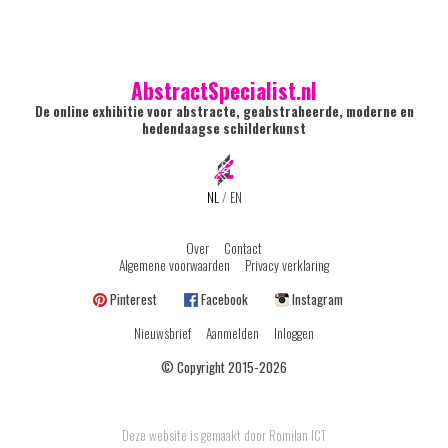
AbstractSpecialist.nl
De online exhibitie voor abstracte, geabstraheerde, moderne en
hedendaagse schilderkunst
NL
/
EN
Over
Contact
Algemene voorwaarden
Privacy verklaring
Pinterest
Facebook
Instagram
Nieuwsbrief
Aanmelden
Inloggen
© Copyright 2015-2026
Deze website is gemaakt door Romilan ICT