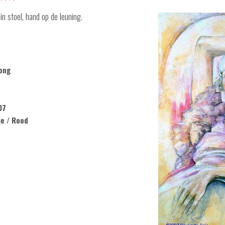
n stoel, hand op de leuning.
ong
07
je / Rood