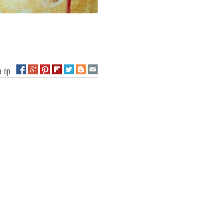
na op