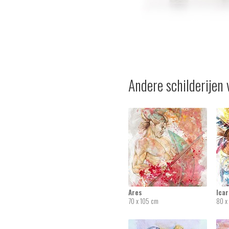
Andere schilderijen 
Ares
Ica
70 x 105 cm
80 x