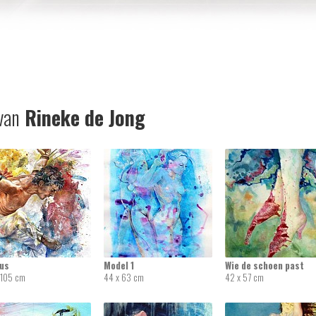
van
Rineke de Jong
rus
Model 1
Wie de schoen past
 105 cm
44 x 63 cm
42 x 57 cm