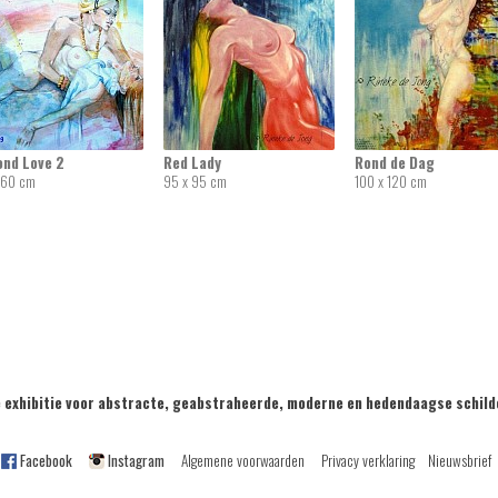
ond Love 2
Red Lady
Rond de Dag
 60 cm
95 x 95 cm
100 x 120 cm
exhibitie voor abstracte, geabstraheerde, moderne en hedendaagse sch
Facebook
Instagram
Algemene voorwaarden
Privacy verklaring
Nieuwsbrief