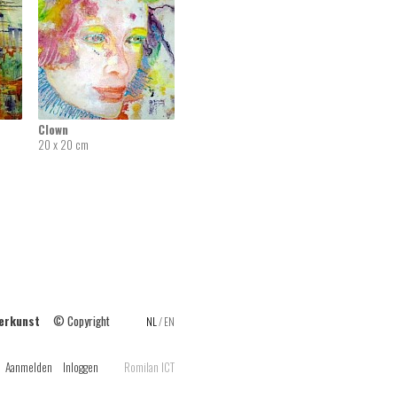
Clown
20 x 20 cm
ilderkunst
© Copyright
NL
/
EN
Aanmelden
Inloggen
Romilan ICT