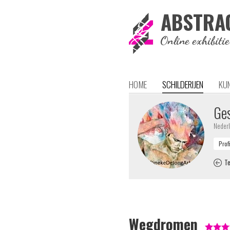
ABSTRA
Online exhibiti
HOME
SCHILDERIJEN
KU
Ges
Neder
Te
Wegdromen