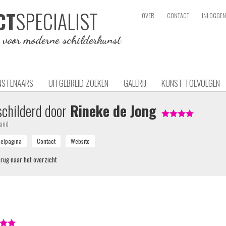
SPECIALIST
CT
OVER
CONTACT
INLOGGEN
e voor moderne schilderkunst
NSTENAARS
UITGEBREID ZOEKEN
GALERIJ
KUNST TOEVOEGEN
childerd door
Rineke de Jong
land
rug naar het overzicht