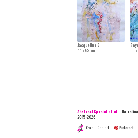
Jacqueline 3
Bey
44 x 63 cm
65 x
AbstractSpecialist.nl
De online 
2015-2026
Over
Contact
Pinterest