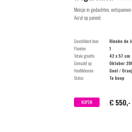
Meisje in gedachten, ontspannen i
Acryl op paneel.
Geschilderd door
Rineke de J
Panelen
1
Totale grootte
42 x 57 cm
Gemaakt op
Oktober 20
Hoofdkleuren
Geel / Oran
Status
Te koop
€ 550,-
KOPEN