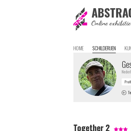
ABSTRA
Online exhibiti
HOME
SCHILDERIJEN
KU
Ges
Neder
Te
Together 2