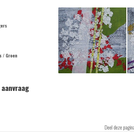
gers
js / Groen
p aanvraag
Deel deze pagi