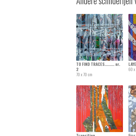
Andere schilderijen 
TO FIND TRACES........ nr.
LAYE
2
60 x
70 x 70 cm
Transition
Fir