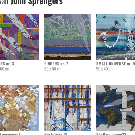
van
John Sprengers
RS nr. 3
EINDERS nr. 7
SMALL UNIVERSE nr. 9
 60 cm
60 x 80 cm
50 x 40 cm
st movement
Partytime!!!!
Shall we dance??