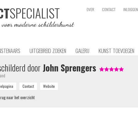
SPECIALIST
CT
OVER
CONTACT
INLOGGEN
e voor moderne schilderkunst
NSTENAARS
UITGEBREID ZOEKEN
GALERIJ
KUNST TOEVOEGEN
childerd door
John Sprengers
land
rug naar het overzicht