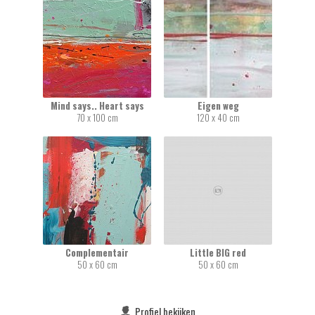
Mind says.. Heart says
Eigen weg
70 x 100 cm
120 x 40 cm
Complementair
Little BIG red
50 x 60 cm
50 x 60 cm
Profiel bekijken