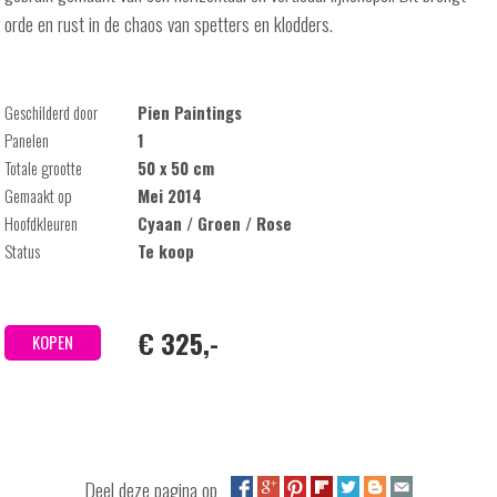
orde en rust in de chaos van spetters en klodders.
Geschilderd door
Pien Paintings
Panelen
1
Totale grootte
50 x 50 cm
Gemaakt op
Mei 2014
Hoofdkleuren
Cyaan / Groen / Rose
Status
Te koop
€ 325,-
KOPEN
Deel deze pagina op