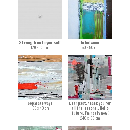
Staying true to yourself
In between
120 x 100 cm
50 x 50 cm
Separate ways
Dear past, thank you for
100 x 40 cm
all the lessons.. Hello
future, I'm ready now!
240 x 100 cm