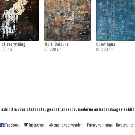
t of everything
Multi Colours
Quiet Aqua
x 120 cm
80 x 80 cm
80 x 80 cm
exhibitie voor abstracte, geabstraheerde, moderne en hedendaagse sch
Facebook
Instagram
Algemene voorwaarden
Privacy verklaring
Nieuwsbrief