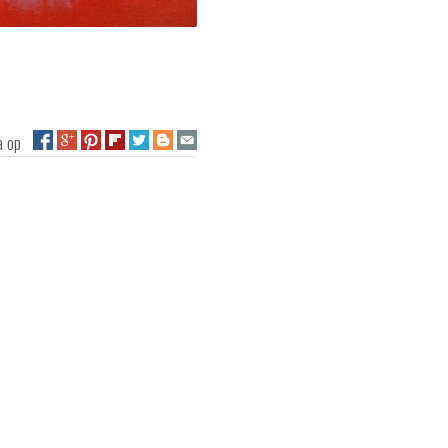
na op