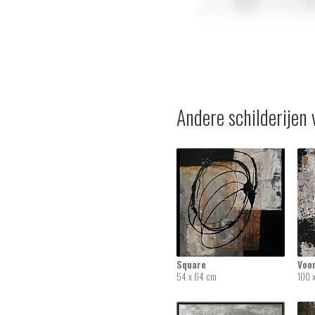
Andere schilderijen 
Square
Voo
54 x 64 cm
100 