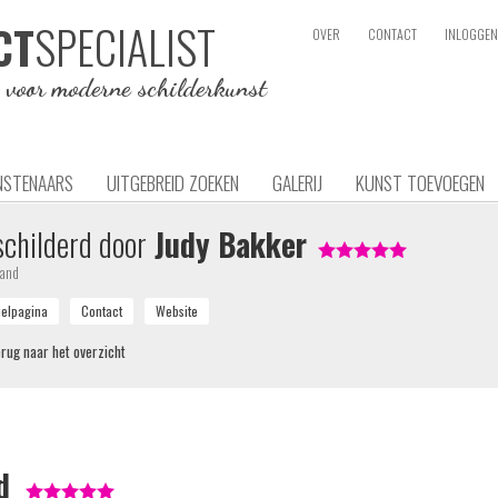
SPECIALIST
CT
OVER
CONTACT
INLOGGEN
e voor moderne schilderkunst
NSTENAARS
UITGEBREID ZOEKEN
GALERIJ
KUNST TOEVOEGEN
childerd door
Judy Bakker
land
rug naar het overzicht
d