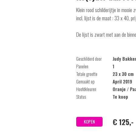
Klein rood schilderijtje in mooie z
incl. lijst is de maat : 33 x 40, pr
De lijst is zwart met aan de bin
Geschilderd door
Judy Bakke
Panelen
1
Totale grootte
23 x 30 cm
Gemaakt op
April 2019
Hoofdkleuren
Oranje / Pa
Status
Te koop
€ 125,-
KOPEN