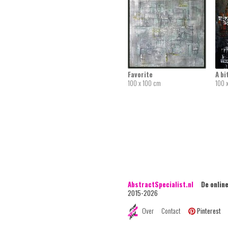
Favorite
A bi
100 x 100 cm
100 
AbstractSpecialist.nl
De online 
2015-2026
Over
Contact
Pinterest