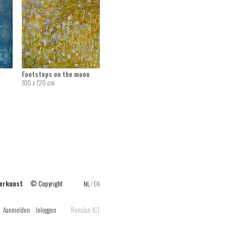
Footsteps on the moon
100 x 120 cm
ilderkunst
© Copyright
NL
/
EN
Aanmelden
Inloggen
Romilan ICT