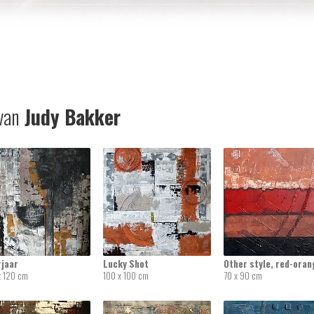
van
Judy Bakker
rjaar
Lucky Shot
Other style, red-oran
x 120 cm
100 x 100 cm
70 x 90 cm