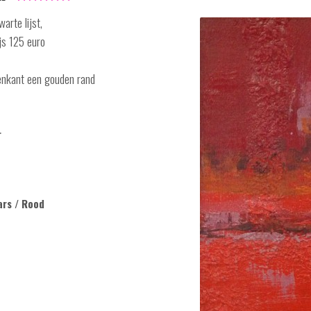
warte lijst,
ijs 125 euro
nenkant een gouden rand
r
ars / Rood