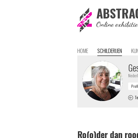
ABSTRA
Online exhibiti
HOME
SCHILDERIJEN
KU
Ges
Neder
Te
Ro(o)der dan roo