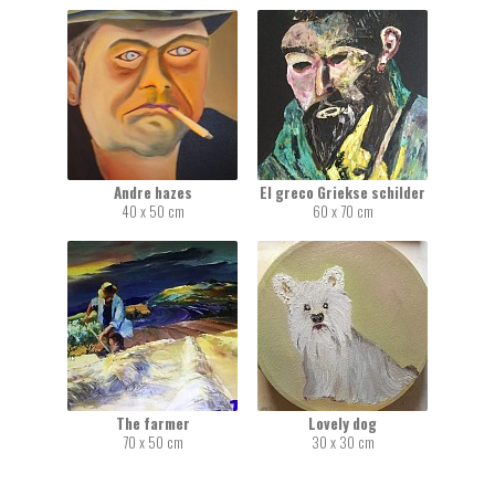
Andre hazes
El greco Griekse schilder
40 x 50 cm
60 x 70 cm
The farmer
Lovely dog
70 x 50 cm
30 x 30 cm