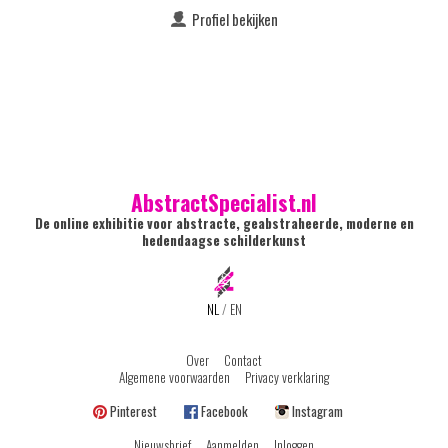
Profiel bekijken
AbstractSpecialist.nl
De online exhibitie voor abstracte, geabstraheerde, moderne en
hedendaagse schilderkunst
NL
/
EN
Over
Contact
Algemene voorwaarden
Privacy verklaring
Pinterest
Facebook
Instagram
Nieuwsbrief
Aanmelden
Inloggen