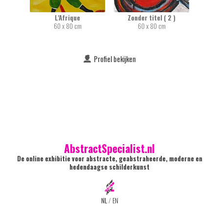
L'Afrique
Zonder titel ( 2 )
60 x 80 cm
60 x 80 cm
Profiel bekijken
AbstractSpecialist.nl
De online exhibitie voor abstracte, geabstraheerde, moderne en
hedendaagse schilderkunst
NL
/
EN