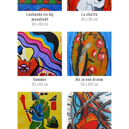
Lachende vis bij
La chatte
maanlicht
60 x 80 cm
40 x 80 cm
Summer
Als in een droom
90 x 60 cm
50 x 100 cm