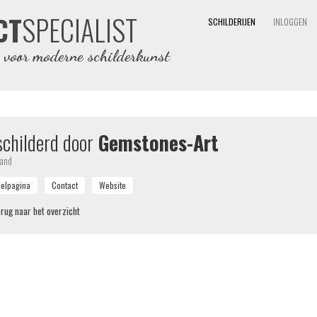
SPECIALIST
CT
SCHILDERIJEN
INLOGGEN
e voor moderne schilderkunst
childerd door
Gemstones-Art
land
rug naar het overzicht