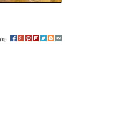
na op