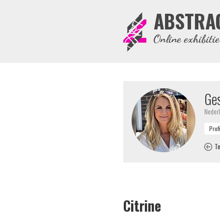
ABSTRA
Online exhibiti
Ges
Neder
Te
Citrine