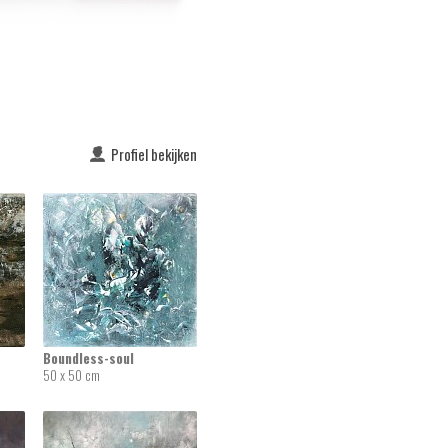
Profiel bekijken
Boundless-soul
50 x 50 cm