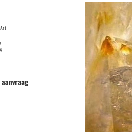
Art
m
4
p aanvraag