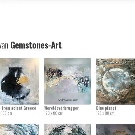
van
Gemstones-Art
e from acient Greece
Wereldoverbrugger
Blue planet
x 100 cm
120 x 80 cm
120 x 80 cm