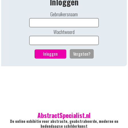
Inloggen
Gebruikersnaam
Wachtwoord
AbstractSpecialist.nl
De online exhibitie voor abstracte, geabstraheerde, moderne en
hedendaagse schilderkunst