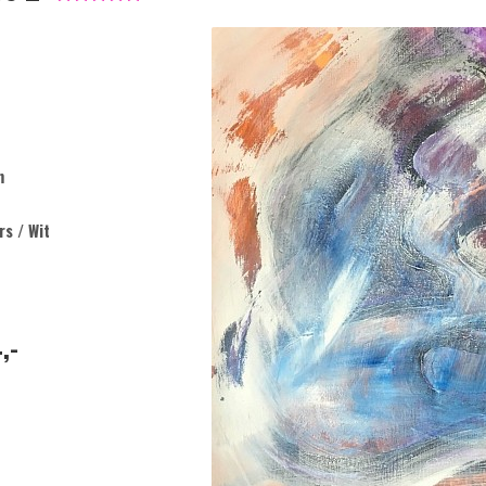
m
rs / Wit
,-