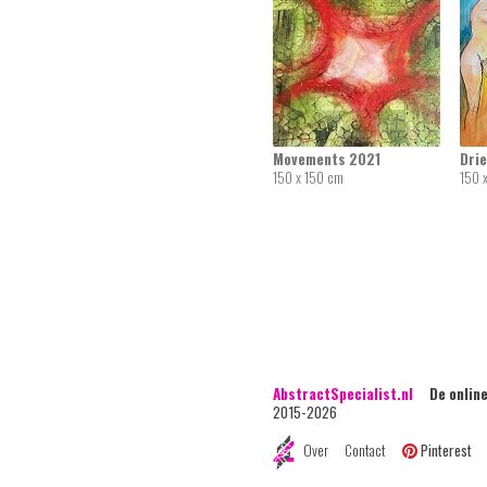
Movements 2021
Drie
150 x 150 cm
150 
AbstractSpecialist.nl
De online 
2015-2026
Over
Contact
Pinterest