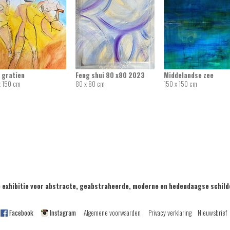
 gratien
Feng shui 80 x80 2023
Middelandse zee
x 150 cm
80 x 80 cm
150 x 150 cm
exhibitie voor abstracte, geabstraheerde, moderne en hedendaagse sch
Facebook
Instagram
Algemene voorwaarden
Privacy verklaring
Nieuwsbrief