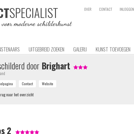
SPECIALIST
CT
OVER
CONTACT
INLOGGEN
e voor moderne schilderkunst
NSTENAARS
UITGEBREID ZOEKEN
GALERIJ
KUNST TOEVOEGEN
childerd door
Brighart
land
rug naar het overzicht
os 2