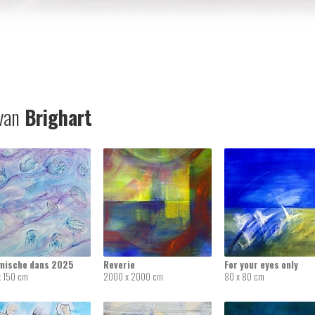
van
Brighart
mische dans 2025
Reverie
For your eyes only
x 150 cm
2000 x 2000 cm
80 x 80 cm