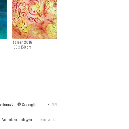
Zomer 2016
150 x 150 cm
ilderkunst
© Copyright
NL
/
EN
Aanmelden
Inloggen
Romilan ICT