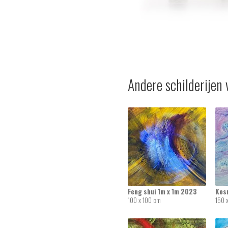
Andere schilderijen 
Feng shui 1m x 1m 2023
Kos
100 x 100 cm
150 