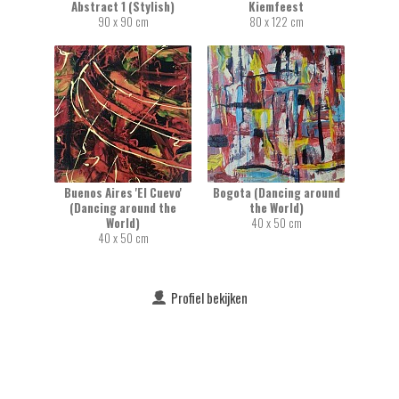
Abstract 1 (Stylish)
Kiemfeest
90 x 90 cm
80 x 122 cm
Buenos Aires 'El Cuevo'
Bogota (Dancing around
(Dancing around the
the World)
World)
40 x 50 cm
40 x 50 cm
Profiel bekijken