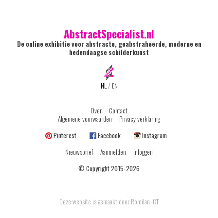
AbstractSpecialist.nl
De online exhibitie voor abstracte, geabstraheerde, moderne en
hedendaagse schilderkunst
NL
/
EN
Over
Contact
Algemene voorwaarden
Privacy verklaring
Pinterest
Facebook
Instagram
Nieuwsbrief
Aanmelden
Inloggen
© Copyright 2015-2026
Deze website is gemaakt door Romilan ICT