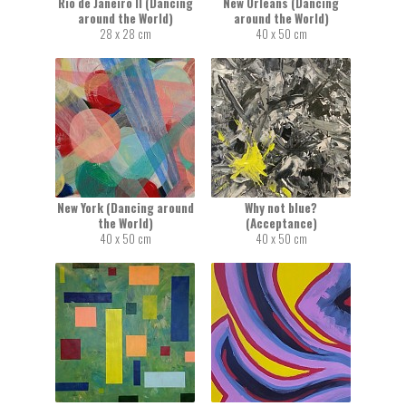
Rio de Janeiro II (Dancing
New Orleans (Dancing
around the World)
around the World)
28 x 28 cm
40 x 50 cm
New York (Dancing around
Why not blue?
the World)
(Acceptance)
40 x 50 cm
40 x 50 cm