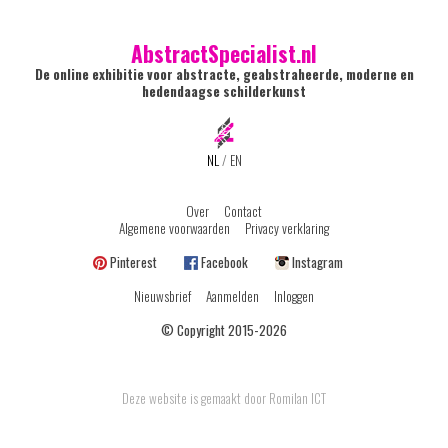
AbstractSpecialist.nl
De online exhibitie voor abstracte, geabstraheerde, moderne en
hedendaagse schilderkunst
NL
/
EN
Over
Contact
Algemene voorwaarden
Privacy verklaring
Pinterest
Facebook
Instagram
Nieuwsbrief
Aanmelden
Inloggen
© Copyright 2015-2026
Deze website is gemaakt door Romilan ICT