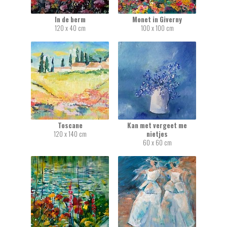
In de berm
Monet in Giverny
120 x 40 cm
100 x 100 cm
Toscane
Kan met vergeet me
120 x 140 cm
nietjes
60 x 60 cm